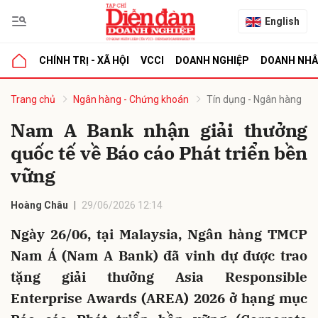
English
CHÍNH TRỊ - XÃ HỘI
VCCI
DOANH NGHIỆP
DOANH NH
bình luận
Trang chủ
Ngân hàng - Chứng khoán
Tín dụng - Ngân hàng
Nam A Bank nhận giải thưởng
quốc tế về Báo cáo Phát triển bền
vững
Hoàng Châu
29/06/2026 12:14
Ngày 26/06, tại Malaysia, Ngân hàng TMCP
Hủy
G
Nam Á (Nam A Bank) đã vinh dự được trao
tặng giải thưởng Asia Responsible
Enterprise Awards (AREA) 2026 ở hạng mục