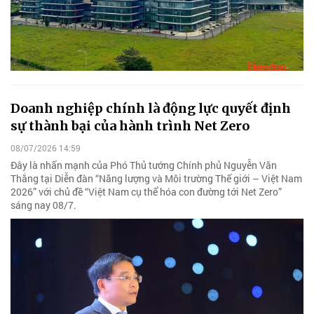
Doanh nghiệp chính là động lực quyết định
sự thành bại của hành trình Net Zero
08/07/2026 14:59
Đây là nhấn mạnh của Phó Thủ tướng Chính phủ Nguyễn Văn
Thắng tại Diễn đàn “Năng lượng và Môi trường Thế giới – Việt Nam
2026” với chủ đề “Việt Nam cụ thể hóa con đường tới Net Zero”
sáng nay 08/7.