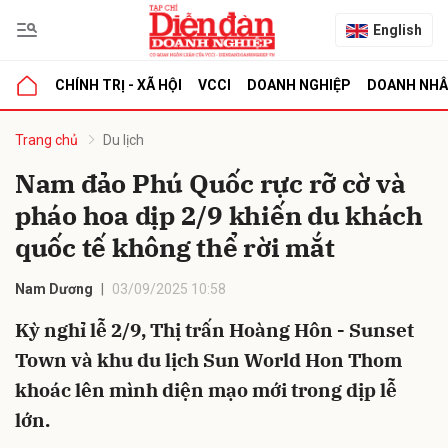
English
CHÍNH TRỊ - XÃ HỘI
VCCI
DOANH NGHIỆP
DOANH NH
bình luận
Trang chủ
Du lịch
Nam đảo Phú Quốc rực rỡ cờ và
pháo hoa dịp 2/9 khiến du khách
quốc tế không thể rời mắt
Nam Dương
03/09/2025 10:58
Kỳ nghỉ lễ 2/9, Thị trấn Hoàng Hôn - Sunset
Hủy
G
Town và khu du lịch Sun World Hon Thom
khoác lên mình diện mạo mới trong dịp lễ
lớn.