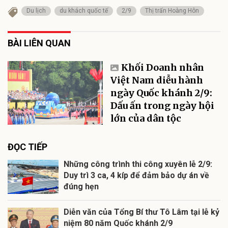
Du lịch
du khách quốc tế
2/9
Thị trấn Hoàng Hôn
BÀI LIÊN QUAN
Khối Doanh nhân
Việt Nam diễu hành
ngày Quốc khánh 2/9:
Dấu ấn trong ngày hội
lớn của dân tộc
ĐỌC TIẾP
Những công trình thi công xuyên lễ 2/9:
Duy trì 3 ca, 4 kíp để đảm bảo dự án về
đúng hẹn
Diễn văn của Tổng Bí thư Tô Lâm tại lễ kỷ
niệm 80 năm Quốc khánh 2/9