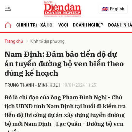
English
CHÍNH TRỊ - XÃ HỘI
VCCI
DOANH NGHIỆP
DOANH NH
bình luận
Trang chủ
Kinh tế địa phương
Nam Định: Đảm bảo tiến độ dự
án tuyến đường bộ ven biển theo
đúng kế hoạch
TRUNG THÀNH - MINH HUỆ
19/01/2024 11:25
Đó là chỉ đạo của ông Phạm Đình Nghị - Chủ
Hủy
G
tịch UBND tỉnh Nam Định tại buổi đi kiểm tra
tiến độ thi công dự án xây dựng tuyến đường
bộ mới Nam Định - Lạc Quần - Đường bộ ven