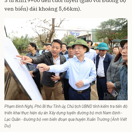
3 từ Km19+00 đến cuối tuyến (giao với Đường bộ
ven biển) dài khoảng 5,66km).
Phạm Đình Nghị, Phó Bí thư Tỉnh ủy, Chủ tịch UBND tỉnh kiểm tra tiến độ
triển khai thực hiện dự án Xây dựng tuyến đường bộ mới Nam Định -
Lạc Quần - Đường bộ ven biển đoạn qua huyện Xuân Trường (Ảnh Viết
Dư)