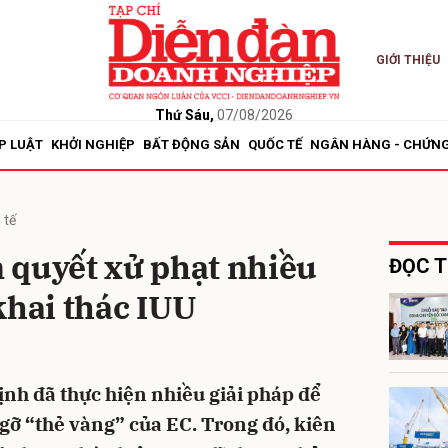
GIỚI THIỆU
bình luận
Thứ Sáu,
07/08/2026
P LUẬT
KHỞI NGHIỆP
BẤT ĐỘNG SẢN
QUỐC TẾ
NGÂN HÀNG - CHỨN
 tế
 quyết xử phạt nhiều
ĐỌC T
khai thác IUU
Hủy
G
ịnh đã thực hiện nhiều giải pháp để
 gỡ “thẻ vàng” của EC. Trong đó, kiên