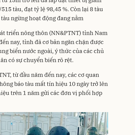
515 tàu, đạt tỷ lệ 98,45 %. Còn lại 8 tàu
do tàu ngừng hoạt động đang nằm
hát triển nông thôn (NN&PTNT) tỉnh Nam
đến nay, tỉnh đã cơ bản ngăn chặn được
ùng biển nước ngoài, ý thức của các chủ
ân có sự chuyển biến rõ rệt.
NT, từ đầu năm đến nay, các cơ quan
hông báo tàu mất tín hiệu 10 ngày trở lên
hiệu trên 1 năm gửi các đơn vị phối hợp