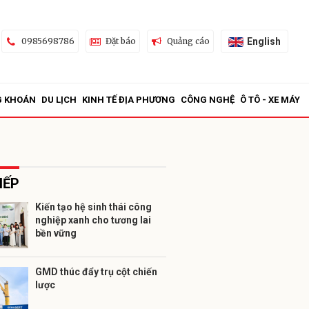
English
0985698786
Đặt báo
Quảng cáo
G KHOÁN
DU LỊCH
KINH TẾ ĐỊA PHƯƠNG
CÔNG NGHỆ
Ô TÔ - XE MÁY
IẾP
Kiến tạo hệ sinh thái công
nghiệp xanh cho tương lai
ửi
bền vững
GMD thúc đẩy trụ cột chiến
lược