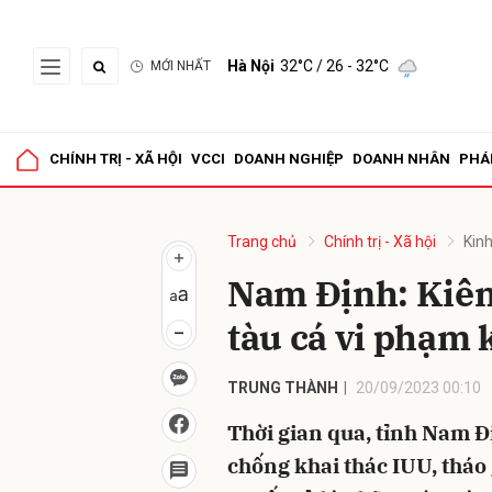
Hà Nội
32°C
/ 26 - 32°C
MỚI NHẤT
Gửi 
CHÍNH TRỊ - XÃ HỘI
VCCI
DOANH NGHIỆP
DOANH NHÂN
PHÁ
Trang chủ
Chính trị - Xã hội
Kinh
Nam Định: Kiên
tàu cá vi phạm 
TRUNG THÀNH
20/09/2023 00:10
Thời gian qua, tỉnh Nam Đ
chống khai thác IUU, tháo