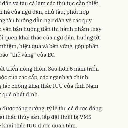
n và tàu cá làm các thủ tục cần thiết,
̀n hà của ngư dân, chủ tàu; phối hợp
ống tàu hướng dẫn ngư dân về các quy
ác văn bản hướng dẫn thi hành nhằm thay
ói quen khai thác của ngư dân, hướng tới
h nhiệm, hiệu quả và bền vững, góp phần
báo “thẻ vàng” của EC.
t triển nông thôn: Sau hơn 5 năm triển
uộc của các cấp, các ngành và chính
g tác chống khai thác IUU của tỉnh Nam
 quả nhất định.
 được tăng cường, tỷ lệ tàu cá được đăng
i thác thủy sản, lắp đặt thiết bị VMS
ề khai thác IUU được quan tâm.