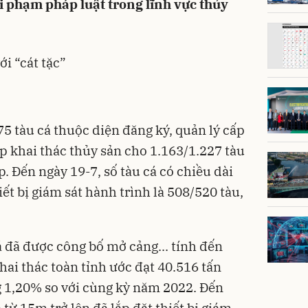
i phạm pháp luật trong lĩnh vực thủy
i “cát tặc”
5 tàu cá thuộc diện đăng ký, quản lý cấp
p khai thác thủy sản cho 1.163/1.227 tàu
 Đến ngày 19-7, số tàu cá có chiều dài
iết bị giám sát hành trình là 508/520 tàu,
á đã được công bố mở cảng... tính đến
hai thác toàn tỉnh ước đạt 40.516 tấn
g 1,20% so với cùng kỳ năm 2022. Đến
á từ 15m trở lên đã lắp đặt thiết bị giám