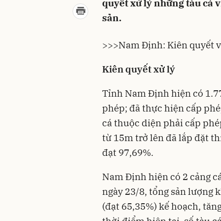
quyết xử lý những tàu cá v
sản.
>>>
Nam Định: Kiên quyết vớ
Kiên quyết xử lý
Tỉnh Nam Định hiện có 1.77
phép; đã thực hiện cấp phé
cá thuộc diện phải cấp phép.
từ 15m trở lên đã lắp đặt th
đạt 97,69%.
Nam Định
hiện có 2 cảng c
ngày 23/8, tổng sản lượng k
(đạt 65,35%) kế hoạch, tăn
thời điểm hiện tại, số tàu c