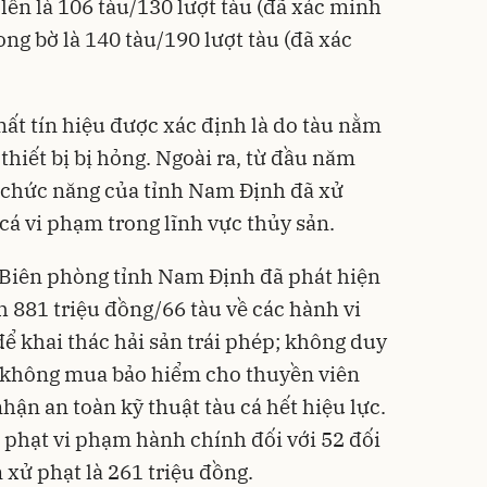
 lên là 106 tàu/130 lượt tàu (đã xác minh
ong bờ là 140 tàu/190 lượt tàu (đã xác
t tín hiệu được xác định là do tàu nằm
, thiết bị bị hỏng. Ngoài ra, từ đầu năm
n chức năng của tỉnh Nam Định đã xử
 cá vi phạm
trong lĩnh vực thủy sản.
 Biên phòng tỉnh Nam Định đã phát hiện
h 881 triệu đồng/66 tàu về các hành vi
để khai thác hải sản trái phép; không duy
cá; không mua bảo hiểm cho thuyền viên
hận an toàn kỹ thuật tàu cá hết hiệu lực.
hạt vi phạm hành chính đối với 52 đối
 xử phạt là 261 triệu đồng.