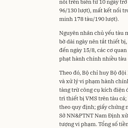
nối trên biển từ 10 ngày trở
96/130 lượt), mất kết nối tr
minh 178 tàu/190 lượt).
Nguyên nhân chủ yếu tàu mấ
bờ dài ngày nên tắt thiết bị
đến ngày 15/8, các cơ qua
phạt hành chính nhiều
tàu
Theo đó, Bộ chỉ huy Bộ đội
và xử lý vi phạm hành chín
tàng trữ công cụ kích điện 
trì thiết bị VMS trên tàu 
theo quy định; giấy chứng n
Sở NN&PTNT Nam Định xử p
tượng vi phạm. Tổng số tiền