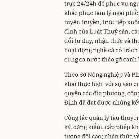
trực 24/24h để phục vụ ngư dâ
khắc phục tâm lý ngại phiê
tuyên truyền, trực tiếp xu
định của Luật Thuỷ sản, c
đổi tư duy, nhận thức và th
hoạt động nghề cá có trác
cùng cả nước tháo gỡ cảnh 
Theo Sở Nông nghiệp và Phá
khai thực hiện với sự vào c
quyền các địa phương, côn
Định đã đạt được những kết
Công tác quản lý tàu thuyền
ký, đăng kiểm, cấp phép kha
tương đối cao; nhận thức v