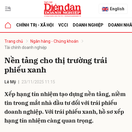
English
CHÍNH TRỊ - XÃ HỘI
VCCI
DOANH NGHIỆP
DOANH NH
bình luận
Trang chủ
Ngân hàng - Chứng khoán
Tài chính doanh nghiệp
Nền tảng cho thị trường trái
phiếu xanh
Lê Mỹ
23/11/2025 11:15
Xếp hạng tín nhiệm tạo dựng nền tảng, niềm
Hủy
G
tin trong mắt nhà đầu tư đối với trái phiếu
doanh nghiệp. Với trái phiếu xanh, hồ sơ xếp
hạng tín nhiệm càng quan trọng.