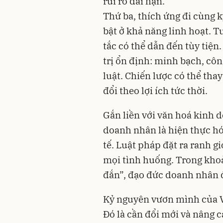
rủi ro dài hạn.
Thứ ba, thích ứng đi cùng k
bật ở khả năng linh hoạt. 
tắc có thể dẫn đến tùy tiện
trị ổn định: minh bạch, cô
luật. Chiến lược có thể th
đổi theo lợi ích tức thời.
Gắn liền với văn hoá kinh 
doanh nhân là hiện thực hó
tế. Luật pháp đặt ra ranh g
mọi tình huống. Trong kho
đắn”, đạo đức doanh nhân đó
Kỷ nguyên vươn mình của Vi
Đó là cần đổi mới và nâng c