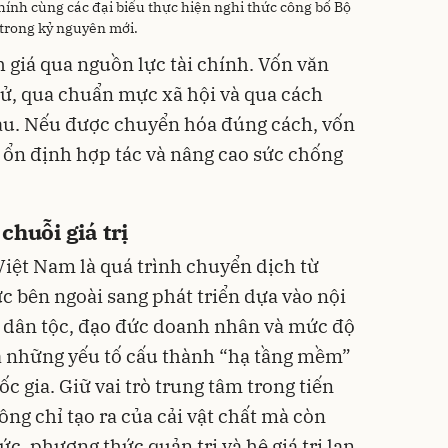
nh cùng các đại biểu thực hiện nghi thức công bố Bộ
 trong kỷ nguyên mới.
 giá qua nguồn lực tài chính. Vốn văn
 sử, qua chuẩn mực xã hội và qua cách
hau. Nếu được chuyển hóa đúng cách, vốn
 ổn định hợp tác và nâng cao sức chống
chuỗi giá trị
iệt Nam là quá trình chuyển dịch từ
c bên ngoài sang phát triển dựa vào nội
óa dân tộc, đạo đức doanh nhân và mức độ
là những yếu tố cấu thành “hạ tầng mềm”
c gia. Giữ vai trò trung tâm trong tiến
ng chỉ tạo ra của cải vật chất mà còn
, phương thức quản trị và hệ giá trị lan