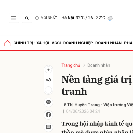
Hà Nội
32°C
/ 26 - 32°C
MỚI NHẤT
Gửi 
CHÍNH TRỊ - XÃ HỘI
VCCI
DOANH NGHIỆP
DOANH NHÂN
PHÁ
Trang chủ
Doanh nhân
Nền tảng giá tr
tranh
Lê Thị Huyền Trang - Viện trưởng Vi
04/06/2026 04:24
Trong hội nhập kinh tế quố
thần mà được nhìn nhận l