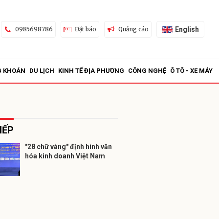
English
0985698786
Đặt báo
Quảng cáo
G KHOÁN
DU LỊCH
KINH TẾ ĐỊA PHƯƠNG
CÔNG NGHỆ
Ô TÔ - XE MÁY
IẾP
"28 chữ vàng" định hình văn
hóa kinh doanh Việt Nam
ửi