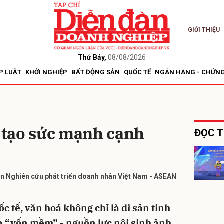
GIỚI THIỆU
bình luận
Thứ Bảy,
08/08/2026
P LUẬT
KHỞI NGHIỆP
BẤT ĐỘNG SẢN
QUỐC TẾ
NGÂN HÀNG - CHỨN
ị tạo sức mạnh cạnh
ĐỌC T
Hủy
G
ện Nghiên cứu phát triển doanh nhân Việt Nam - ASEAN
c tế, văn hoá không chỉ là di sản tinh
à “vốn mềm” - nguồn lực nội sinh ảnh