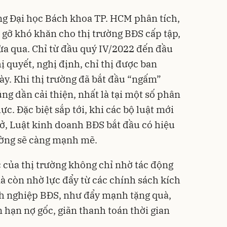
 Đại học Bách khoa TP. HCM phân tích,
 gỡ khó khăn cho thị trường BĐS cấp tập,
a qua. Chỉ từ đầu quý IV/2022 đến đầu
 quyết, nghị định, chỉ thị được ban
ày. Khi thị trường đã bắt đầu “ngấm”
g dần cải thiện, nhất là tại một số phân
. Đặc biệt sắp tới, khi các bộ luật mới
 ở, Luật kinh doanh BĐS bắt đầu có hiệu
ường
sẽ càng mạnh mẽ.
c của thị trường không chỉ nhờ tác động
à còn nhờ lực đẩy từ các chính sách kích
h nghiệp BĐS, như đẩy mạnh tặng quà,
n hạn nợ gốc, giãn thanh toán thời gian