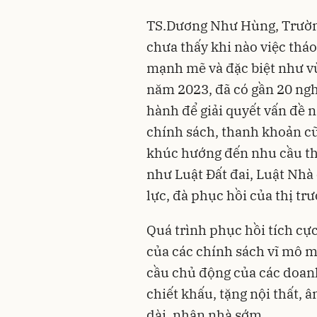
TS.Dương Như Hùng, Trường
chưa thấy khi nào việc tháo
mạnh mẽ và đặc biệt như vừ
năm 2023, đã có gần 20 nghị
hành để giải quyết vấn đề n
chính sách, thanh khoản cũn
khúc hướng đến nhu cầu thực
như Luật Đất đai, Luật Nhà
lực, đà phục hồi của
thị tr
Quá trình phục hồi tích cự
của các chính sách vĩ mô m
cầu chủ động của các doan
chiết khấu, tặng nội thất, â
dài, nhận nhà sớm…