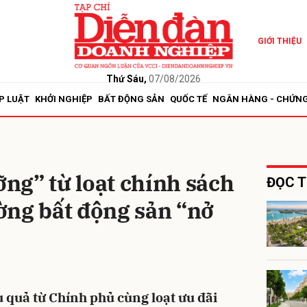
GIỚI THIỆU
bình luận
Thứ Sáu,
07/08/2026
P LUẬT
KHỞI NGHIỆP
BẤT ĐỘNG SẢN
QUỐC TẾ
NGÂN HÀNG - CHỨN
ng” từ loạt chính sách
ĐỌC T
ường bất động sản “nở
Hủy
G
u quả từ Chính phủ cùng loạt ưu đãi