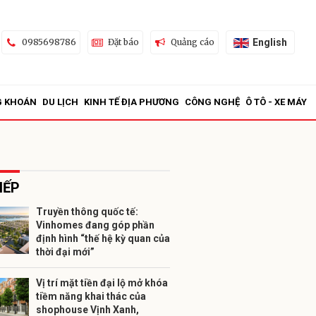
English
0985698786
Đặt báo
Quảng cáo
G KHOÁN
DU LỊCH
KINH TẾ ĐỊA PHƯƠNG
CÔNG NGHỆ
Ô TÔ - XE MÁY
IẾP
Truyền thông quốc tế:
Vinhomes đang góp phần
ửi
định hình “thế hệ kỳ quan của
thời đại mới”
Vị trí mặt tiền đại lộ mở khóa
tiềm năng khai thác của
shophouse Vịnh Xanh,