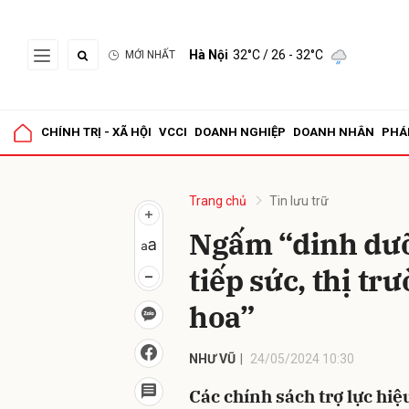
Hà Nội
32°C
/ 26 - 32°C
MỚI NHẤT
Gửi 
CHÍNH TRỊ - XÃ HỘI
VCCI
DOANH NGHIỆP
DOANH NHÂN
PHÁ
Trang chủ
Tin lưu trữ
Ngấm “dinh dưỡ
tiếp sức, thị tr
hoa”
NHƯ VŨ
24/05/2024 10:30
Các chính sách trợ lực hiệ