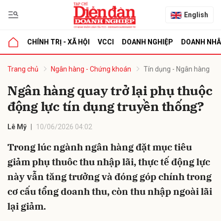
English
CHÍNH TRỊ - XÃ HỘI
VCCI
DOANH NGHIỆP
DOANH NH
bình luận
Trang chủ
Ngân hàng - Chứng khoán
Tín dụng - Ngân hàng
Ngân hàng quay trở lại phụ thuộc
động lực tín dụng truyền thống?
Lê Mỹ
10/06/2026 04:02
Trong lúc ngành ngân hàng đặt mục tiêu
giảm phụ thuôc thu nhập lãi, thực tế động lực
Hủy
G
này vẫn tăng trưởng và đóng góp chính trong
cơ cấu tổng doanh thu, còn thu nhập ngoài lãi
lại giảm.