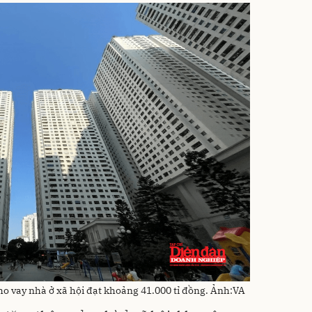
ho vay nhà ở xã hội đạt khoảng 41.000 tỉ đồng. Ảnh:VA