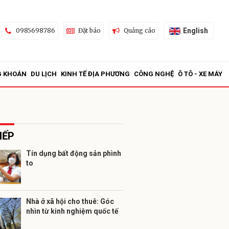
English
0985698786
Đặt báo
Quảng cáo
G KHOÁN
DU LỊCH
KINH TẾ ĐỊA PHƯƠNG
CÔNG NGHỆ
Ô TÔ - XE MÁY
IẾP
Tín dụng bất động sản phình
to
ửi
Nhà ở xã hội cho thuê: Góc
nhìn từ kinh nghiệm quốc tế