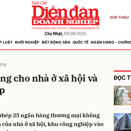
GIỚI THIỆU
bình luận
Chủ Nhật,
09/08/2026
P LUẬT
KHỞI NGHIỆP
BẤT ĐỘNG SẢN
QUỐC TẾ
NGÂN HÀNG - CHỨN
ường
ng cho nhà ở xã hội và
ĐỌC T
p
Hủy
G
phép 25 ngân hàng thương mại không
 của nhà ở xã hội, khu công nghiệp vào