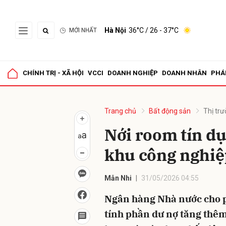
Hà Nội
36°C
/ 26 - 37°C
MỚI NHẤT
Gửi 
CHÍNH TRỊ - XÃ HỘI
VCCI
DOANH NGHIỆP
DOANH NHÂN
PHÁ
Trang chủ
Bất động sản
Thị tr
Nới room tín dụ
khu công nghiệ
Mẫn Nhi
31/05/2026 04:55
Ngân hàng Nhà nước cho 
tính phần dư nợ tăng thêm