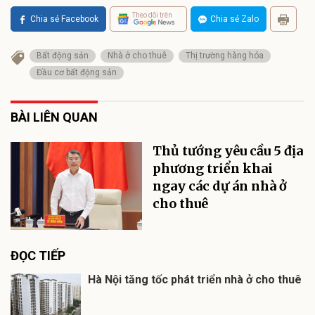
Theo dõi trên
Chia sẻ Facebook
Chia sẻ Zalo
Bất động sản
Nhà ở cho thuê
Thị trường hàng hóa
Đầu cơ bất động sản
BÀI LIÊN QUAN
Thủ tướng yêu cầu 5 địa
phương triển khai
ngay các dự án nhà ở
cho thuê
ĐỌC TIẾP
Hà Nội tăng tốc phát triển nhà ở cho thuê