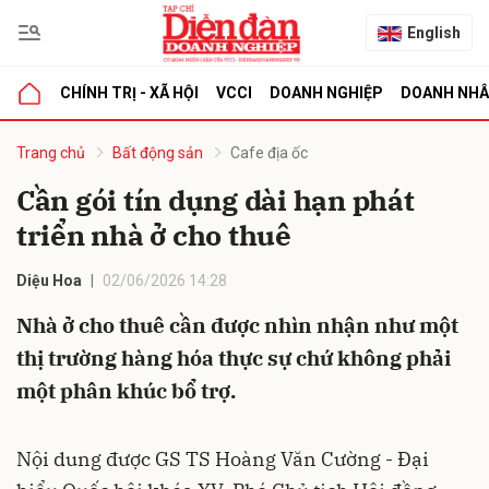
English
CHÍNH TRỊ - XÃ HỘI
VCCI
DOANH NGHIỆP
DOANH NH
bình luận
Trang chủ
Bất động sản
Cafe địa ốc
Cần gói tín dụng dài hạn phát
triển nhà ở cho thuê
Diệu Hoa
02/06/2026 14:28
Nhà ở cho thuê cần được nhìn nhận như một
thị trường hàng hóa thực sự chứ không phải
Hủy
G
một phân khúc bổ trợ.
Nội dung được GS TS Hoàng Văn Cường - Đại