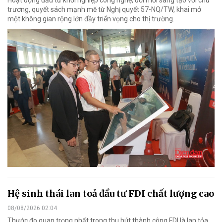
Hoạt động đầu tư khởi nghiệp công nghệ, đổi mới sáng tạo với chủ
trương, quyết sách mạnh mẽ từ Nghị quyết 57-NQ/TW, khai mở
một không gian rộng lớn đầy triển vọng cho thị trường.
Hệ sinh thái lan toả đầu tư FDI chất lượng cao
08/08/2026 02:04
Thước đo quan trọng nhất trong thu hút thành công FDI là lan tỏa