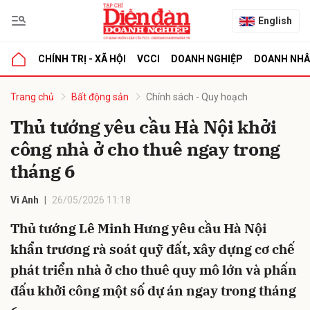
English
CHÍNH TRỊ - XÃ HỘI
VCCI
DOANH NGHIỆP
DOANH NH
bình luận
Trang chủ
Bất động sản
Chính sách - Quy hoạch
Thủ tướng yêu cầu Hà Nội khởi
công nhà ở cho thuê ngay trong
tháng 6
Vi Anh
26/05/2026 11:18
Thủ tướng Lê Minh Hưng yêu cầu Hà Nội
Hủy
G
khẩn trương rà soát quỹ đất, xây dựng cơ chế
phát triển nhà ở cho thuê quy mô lớn và phấn
đấu khởi công một số dự án ngay trong tháng