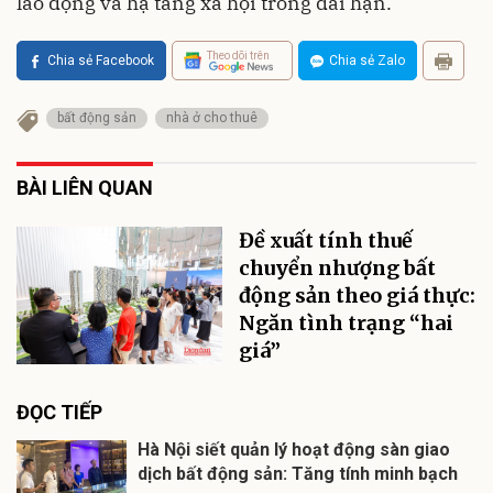
lao động và hạ tầng xã hội trong dài hạn.
Theo dõi trên
Chia sẻ Facebook
Chia sẻ Zalo
bất động sản
nhà ở cho thuê
BÀI LIÊN QUAN
Đề xuất tính thuế
chuyển nhượng bất
động sản theo giá thực:
Ngăn tình trạng “hai
giá”
ĐỌC TIẾP
Hà Nội siết quản lý hoạt động sàn giao
dịch bất động sản: Tăng tính minh bạch