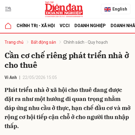
English
CHÍNH TRỊ - XÃ HỘI
VCCI
DOANH NGHIỆP
DOANH NH
bình luận
Trang chủ
Bất động sản
Chính sách - Quy hoạch
Cần cơ chế riêng phát triển nhà ở
cho thuê
Vi Anh
22/05/2026 15:05
Phát triển nhà ở xã hội cho thuê đang được
đặt ra như một hướng đi quan trọng nhằm
Hủy
G
đáp ứng nhu cầu ở thực, hạn chế đầu cơ và mở
rộng cơ hội tiếp cận chỗ ở cho người thu nhập
thấp.