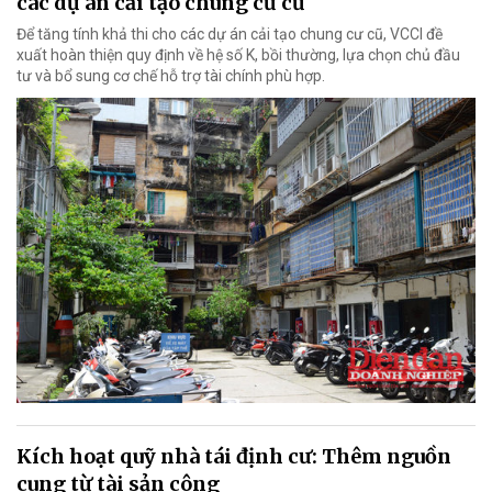
các dự án cải tạo chung cư cũ
Để tăng tính khả thi cho các dự án cải tạo chung cư cũ, VCCI đề
xuất hoàn thiện quy định về hệ số K, bồi thường, lựa chọn chủ đầu
tư và bổ sung cơ chế hỗ trợ tài chính phù hợp.
Kích hoạt quỹ nhà tái định cư: Thêm nguồn
cung từ tài sản công