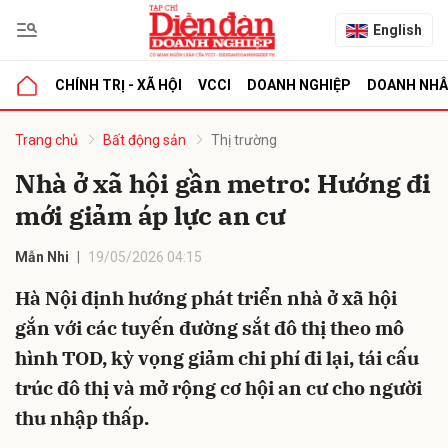
English
CHÍNH TRỊ - XÃ HỘI
VCCI
DOANH NGHIỆP
DOANH NH
bình luận
Trang chủ
Bất động sản
Thị trường
Nhà ở xã hội gần metro: Hướng đi
mới giảm áp lực an cư
Mẫn Nhi
19/05/2026 04:15
Hà Nội định hướng phát triển nhà ở xã hội
gắn với các tuyến đường sắt đô thị theo mô
Hủy
G
hình TOD, kỳ vọng giảm chi phí đi lại, tái cấu
trúc đô thị và mở rộng cơ hội an cư cho người
thu nhập thấp.