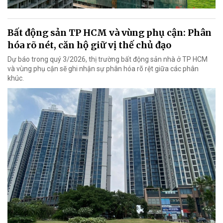
Bất động sản TP HCM và vùng phụ cận: Phân
hóa rõ nét, căn hộ giữ vị thế chủ đạo
Dự báo trong quý 3/2026, thị trường bất động sản nhà ở TP HCM
và vùng phụ cận sẽ ghi nhận sự phân hóa rõ rệt giữa các phân
khúc.