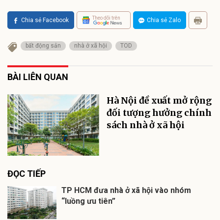
Theo dõi trên
Chia sẻ Facebook
Chia sẻ Zalo
bất động sản
nhà ở xã hội
TOD
BÀI LIÊN QUAN
Hà Nội đề xuất mở rộng
đối tượng hưởng chính
sách nhà ở xã hội
ĐỌC TIẾP
TP HCM đưa nhà ở xã hội vào nhóm
“luồng ưu tiên”