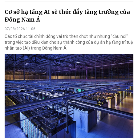
Cơ sở hạ tầng AI sẽ thúc đẩy tăng trưởng của
Đông Nam Á
07/08/2026 11:06
Các tổ chức tài chính đóng vai trò then chốt như những "cầu nối"
trong việc tạo điều kiện cho sự thành công của dự án hạ tầng trí tuệ
nhân tạo (AI) trong Đông Nam Á.