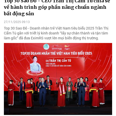
Top 30 Sao Đỏ - CEO Trần Thị Cẩm Tú chia sẻ
về hành trình góp phần nâng chuẩn ngành
bất động sản
27/11/2025 09:13
Top 30 Sao Đỏ - Doanh nhân trẻ Việt Nam tiêu biểu 2025 Trần Thị
Cẩm Tú gắn với triết lý kinh doanh “lấy sự chân thành và tận tâm
làm gốc” đã đưa EximRS vượt lên mọi biến động thị trường.