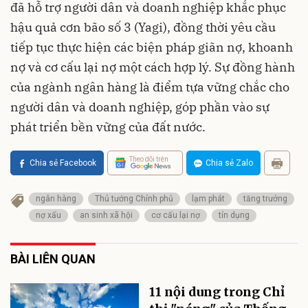
đã hỗ trợ người dân và doanh nghiệp khắc phục
hậu quả cơn bão số 3 (Yagi), đồng thời yêu cầu
tiếp tục thực hiện các biện pháp giãn nợ, khoanh
nợ và cơ cấu lại nợ một cách hợp lý. Sự đồng hành
của ngành ngân hàng là điểm tựa vững chắc cho
người dân và doanh nghiệp, góp phần vào sự
phát triển bền vững của đất nước.
Theo dõi trên
Chia sẻ Facebook
Chia sẻ Zalo
ngân hàng
Thủ tướng Chính phủ
lạm phát
tăng trưởng
nợ xấu
an sinh xã hội
cơ cấu lại nợ
tín dụng
BÀI LIÊN QUAN
11 nội dung trong Chỉ