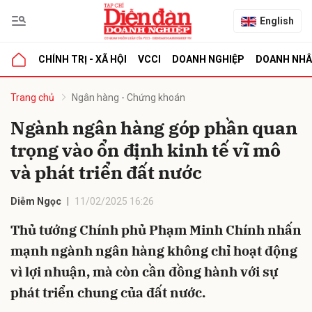
English
CHÍNH TRỊ - XÃ HỘI
VCCI
DOANH NGHIỆP
DOANH NH
bình luận
Trang chủ
Ngân hàng - Chứng khoán
Ngành ngân hàng góp phần quan
trọng vào ổn định kinh tế vĩ mô
và phát triển đất nước
Diễm Ngọc
11/02/2025 16:26
Thủ tướng Chính phủ Phạm Minh Chính nhấn
Hủy
G
mạnh ngành ngân hàng không chỉ hoạt động
vì lợi nhuận, mà còn cần đồng hành với sự
phát triển chung của đất nước.