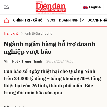
English
CHÍNH TRỊ - XÃ HỘI
VCCI
DOANH NGHIỆP
DOANH NH
bình luận
Trang chủ
Kinh tế địa phương
Ngành ngân hàng hỗ trợ doanh
nghiệp vượt bão
Minh Huệ - Trung Thành
26/09/2024 16:50
Cơn bão số 3 gây thiệt hại cho Quảng Ninh
trên 24.800 tỷ đồng – bằng khoảng 50% tổng
Hủy
G
thiệt hại của 26 tỉnh, thành phố miền Bắc
trong đợt mưa bão vừa qua.