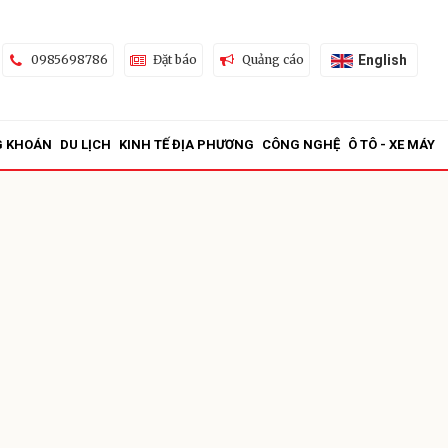
English
0985698786
Đặt báo
Quảng cáo
G KHOÁN
DU LỊCH
KINH TẾ ĐỊA PHƯƠNG
CÔNG NGHỆ
Ô TÔ - XE MÁY
ửi