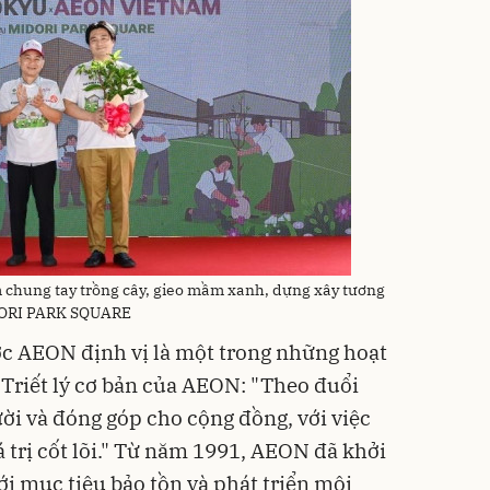
hung tay trồng cây, gieo mầm xanh, dựng xây tương
IDORI PARK SQUARE
ợc AEON định vị là một trong những hoạt
riết lý cơ bản của AEON: "Theo đuổi
ời và đóng góp cho cộng đồng, với việc
 trị cốt lõi." Từ năm 1991, AEON đã khởi
ới mục tiêu bảo tồn và phát triển môi