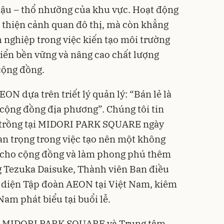
hậu – thổ nhưỡng của khu vực. Hoạt động
 thiện cảnh quan đô thị, mà còn khẳng
 nghiệp trong việc kiến tạo môi trường
riển bền vững và nâng cao chất lượng
cộng đồng.
ON dựa trên triết lý quản lý: “Bán lẻ là
cộng đồng địa phương”. Chúng tôi tin
 trồng tại MIDORI PARK SQUARE ngày
an trọng trong việc tạo nên một không
g cho cộng đồng và làm phong phú thêm
g Tezuka Daisuke, Thành viên Ban điều
 diện Tập đoàn AEON tại Việt Nam, kiêm
m phát biểu tại buổi lễ.
i MIDORI PARK SQUARE và Trung tâm