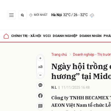
Hà Nội
32°C
/ 26 - 32°C
MỚI NHẤT
Gửi 
CHÍNH TRỊ - XÃ HỘI
VCCI
DOANH NGHIỆP
DOANH NHÂN
PHÁ
Trang chủ
Doanh nghiệp - Thị trườ
Ngày hội trồng
hương” tại Mid
N.L
11/11/2025 16:48
Công ty TNHH BECAMEX T
AEON Việt Nam tổ chức Lễ