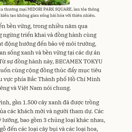
khu thương mại MIDORI PARK SQUARE, lan tỏa thông
 kiến tạo không gian sống hài hòa với thiên nhiên.
iển bền vững, trong nhiều năm qua
gừng triển khai và đồng hành cùng
ạt động hướng đến bảo vệ môi trường,
ian sống xanh và bền vững tại các dự án
. Từ sự đồng hành này, BECAMEX TOKYU
ốn cùng cộng đồng thúc đẩy mục tiêu
hu vực phía Bắc Thành phố Hồ Chí Minh
êng và Việt Nam nói chung.
ình, gần 1.500 cây xanh đã được trồng
của các khách mời và người tham dự. Các
ỹ lưỡng, bao gồm 3 chủng loại khác nhau,
 gỗ đến các loại cây bụi và các loại hoa,