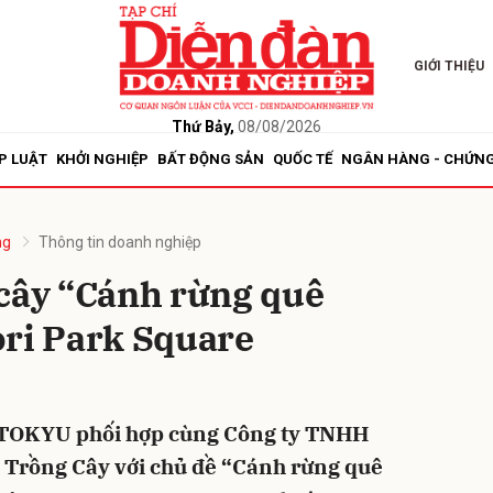
GIỚI THIỆU
bình luận
Thứ Bảy,
08/08/2026
P LUẬT
KHỞI NGHIỆP
BẤT ĐỘNG SẢN
QUỐC TẾ
NGÂN HÀNG - CHỨN
ng
Thông tin doanh nghiệp
 cây “Cánh rừng quê
ori Park Square
Hủy
G
OKYU phối hợp cùng Công ty TNHH
 Trồng Cây với chủ đề “Cánh rừng quê