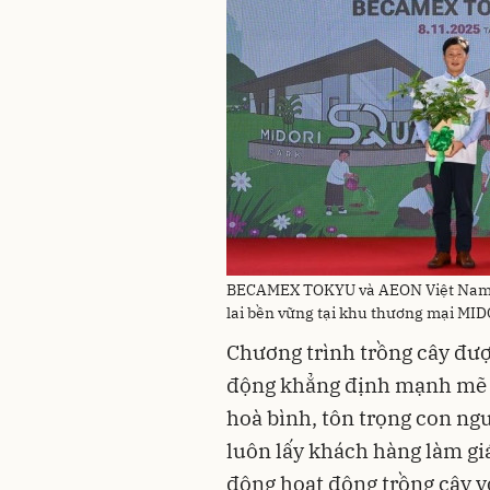
BECAMEX TOKYU và AEON Việt Nam c
lai bền vững tại khu thương mại M
Chương trình trồng cây đư
động khẳng định mạnh mẽ T
hoà bình, tôn trọng con ngư
luôn lấy khách hàng làm giá
động hoạt động trồng cây v