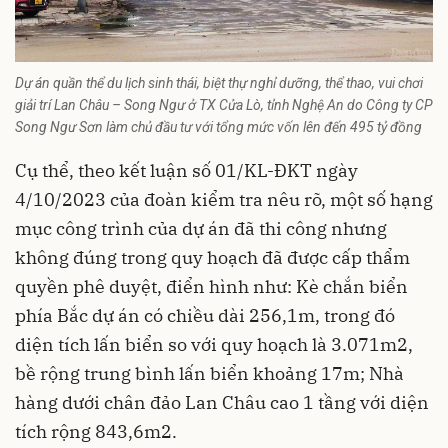
Dự án quần thể du lịch sinh thái, biệt thự nghỉ dưỡng, thể thao, vui chơi
giải trí Lan Châu – Song Ngư ở TX Cửa Lò, tỉnh Nghệ An do Công ty CP
Song Ngư Sơn làm chủ đầu tư với tổng mức vốn lên đến 495 tỷ đồng
Cụ thể, theo kết luận số 01/KL-ĐKT ngày
4/10/2023 của đoàn kiểm tra nêu rõ, một số hạng
mục công trình của dự án đã thi công nhưng
không đúng trong quy hoạch đã được cấp thẩm
quyền phê duyệt, điển hình như: Kè chắn biển
phía Bắc dự án có chiều dài 256,1m, trong đó
diện tích lấn biển so với quy hoạch là 3.071m2,
bề rộng trung bình lấn biển khoảng 17m; Nhà
hàng dưới chân đảo Lan Châu cao 1 tầng với diện
tích rộng 843,6m2.