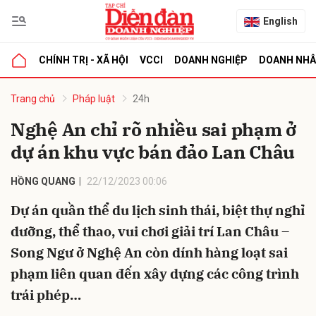
English
CHÍNH TRỊ - XÃ HỘI
VCCI
DOANH NGHIỆP
DOANH NH
bình luận
Trang chủ
Pháp luật
24h
Nghệ An chỉ rõ nhiều sai phạm ở
dự án khu vực bán đảo Lan Châu
HỒNG QUANG
22/12/2023 00:06
Dự án quần thể du lịch sinh thái, biệt thự nghỉ
dưỡng, thể thao, vui chơi giải trí Lan Châu –
Hủy
G
Song Ngư ở Nghệ An còn dính hàng loạt sai
phạm liên quan đến xây dựng các công trình
trái phép…