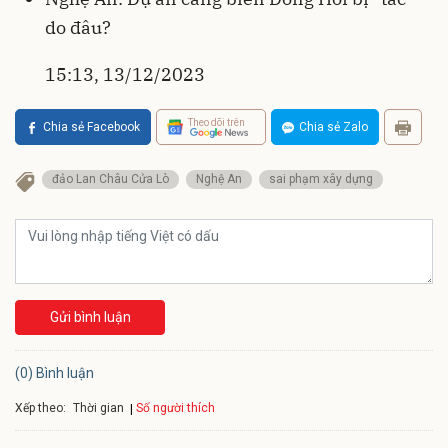
do đâu?
15:13, 13/12/2023
Theo dõi trên
Chia sẻ Facebook
Chia sẻ Zalo
đảo Lan Châu Cửa Lò
Nghệ An
sai phạm xây dựng
Gửi bình luận
(0) Bình luận
Xếp theo:
Số người thích
Thời gian