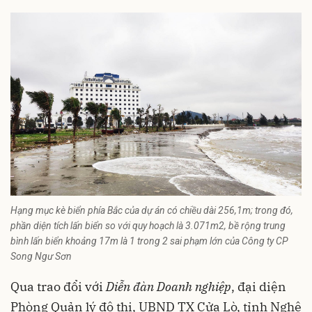
Hạng mục kè biển phía Bắc của dự án có chiều dài 256,1m; trong đó,
phần diện tích lấn biển so với quy hoạch là 3.071m2, bề rộng trung
bình lấn biển khoảng 17m là 1 trong 2 sai phạm lớn của Công ty CP
Song Ngư Sơn
Qua trao đổi với
Diễn đàn Doanh nghiệp
, đại diện
Phòng Quản lý đô thị, UBND TX Cửa Lò, tỉnh Nghệ