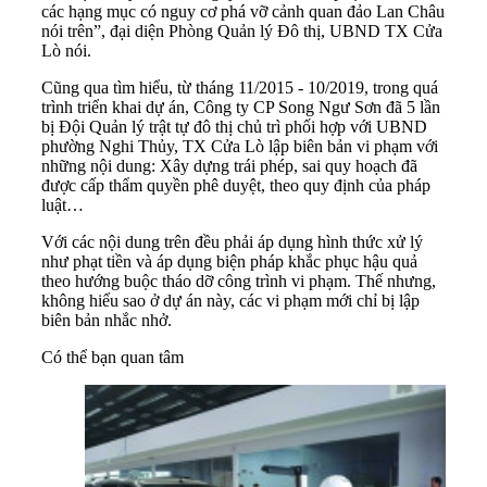
các hạng mục có nguy cơ phá vỡ cảnh quan đảo Lan Châu
nói trên”, đại diện Phòng Quản lý Đô thị, UBND TX Cửa
Lò nói.
Cũng qua tìm hiểu, từ tháng 11/2015 - 10/2019, trong quá
trình triển khai dự án, Công ty CP Song Ngư Sơn đã 5 lần
bị Đội Quản lý trật tự đô thị chủ trì phối hợp với UBND
phường Nghi Thủy, TX Cửa Lò lập biên bản vi phạm với
những nội dung: Xây dựng trái phép, sai quy hoạch đã
được cấp thẩm quyền phê duyệt, theo quy định của pháp
luật…
Với các nội dung trên đều phải áp dụng hình thức xử lý
như phạt tiền và áp dụng biện pháp khắc phục hậu quả
theo hướng buộc tháo dỡ công trình vi phạm. Thế nhưng,
không hiểu sao ở dự án này, các vi phạm mới chỉ bị lập
biên bản nhắc nhở.
Có thể bạn quan tâm