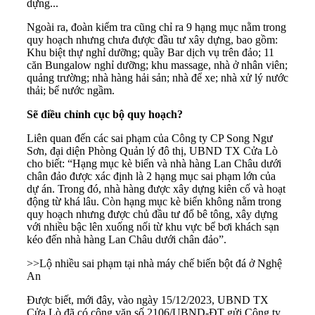
dựng...
Ngoài ra, đoàn kiểm tra cũng chỉ ra 9 hạng mục nằm trong
quy hoạch nhưng chưa được đầu tư xây dựng, bao gồm:
Khu biệt thự nghỉ dưỡng; quầy Bar dịch vụ trên đảo; 11
căn Bungalow nghỉ dưỡng; khu massage, nhà ở nhân viên;
quảng trường; nhà hàng hải sản; nhà để xe; nhà xử lý nước
thải; bể nước ngầm.
Sẽ điều chỉnh cục bộ quy hoạch?
Liên quan đến các sai phạm của Công ty CP Song Ngư
Sơn, đại diện Phòng Quản lý đô thị, UBND TX Cửa Lò
cho biết: “Hạng mục kè biển và nhà hàng Lan Châu dưới
chân đảo được xác định là 2 hạng mục sai phạm lớn của
dự án. Trong đó, nhà hàng được xây dựng kiên cố và hoạt
động từ khá lâu. Còn hạng mục kè biển không nằm trong
quy hoạch nhưng được chủ đầu tư đổ bê tông, xây dựng
với nhiều bậc lên xuống nối từ khu vực bể bơi khách sạn
kéo đến nhà hàng Lan Châu dưới chân đảo”.
>>
Lộ nhiều sai phạm tại nhà máy chế biến bột đá ở Nghệ
An
Được biết, mới đây, vào ngày 15/12/2023, UBND TX
Cửa Lò đã có công văn số 2106/UBND-ĐT gửi Công ty