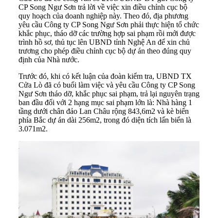
CP Song Ngư Sơn trả lời về việc xin điều chỉnh cục bộ
quy hoạch của doanh nghiệp này. Theo đó, địa phương
yêu cầu Công ty CP Song Ngư Sơn phải thực hiện tổ chức
khắc phục, tháo dỡ các trường hợp sai phạm rồi mới được
trình hồ sơ, thủ tục lên UBND tỉnh Nghệ An để xin chủ
trương cho phép điều chỉnh cục bộ dự án theo đúng quy
định của Nhà nước.
Trước đó, khi có kết luận của đoàn kiểm tra, UBND TX
Cửa Lò đã có buổi làm việc và yêu cầu Công ty CP Song
Ngư Sơn tháo dỡ, khắc phục sai phạm, trả lại nguyên trạng
ban đầu đối với 2 hạng mục sai phạm lớn là: Nhà hàng 1
tầng dưới chân đảo Lan Châu rộng 843,6m2 và kè biển
phía Bắc dự án dài 256m2, trong đó diện tích lấn biển là
3.071m2.