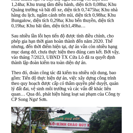
1,24ha; Khu trung tâm điều hành, diện tích 0,08ha; Khu
Quảng trường và bãi đỗ xe, diện tích 0,7475ha; Khu nhà
hàng du lịch, ngắm cảnh trên núi, diện tích 0,98ha; Khu
Bungalow, diện tích 0,29ha; Khu bến thuyền, diện tích
0,19ha; Khu bãi tắm, diện tích1,49ha…
Sau nhiều lần lỗi hẹn tiến độ được tỉnh điều chỉnh, cho
phép gia hạn thời gian hoàn thành đến năm 2020. Thế
nhưng, đến thời điểm hiện tại, dự án vẫn còn nhiều hạng
mục dang dở, chưa thực hiện theo đúng cam kết. Bởi vậy,
vào tháng 7/2023, UBND TX Cửa Lò đã ra quyết định
thành lập đoàn kiểm tra toàn diện dự án.
Theo đó, đoàn công tác đã kiểm tra nhiều nội dung, bao
gồm: Tiến độ thực hiện dự án, việc xây dựng công trình
theo quy hoạch được cấp có thẩm quyền phê duyệt, quản
lý đất đai, vệ sinh môi trường và các vấn đề khác liên
quan… Qua đó, phát hiện hàng loạt sai phạm của Công ty
CP Song Ngư Sơn.