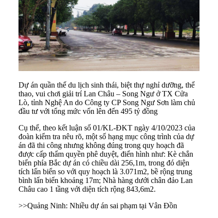
Dự án quần thể du lịch sinh thái, biệt thự nghỉ dưỡng, thể
thao, vui chơi giải trí Lan Châu – Song Ngư ở TX Cửa
Lò, tỉnh Nghệ An do Công ty CP Song Ngư Sơn làm chủ
đầu tư với tổng mức vốn lên đến 495 tỷ đồng
Cụ thể, theo kết luận số 01/KL-ĐKT ngày 4/10/2023 của
đoàn kiểm tra nêu rõ, một số hạng mục công trình của dự
án đã thi công nhưng không đúng trong quy hoạch đã
được cấp thẩm quyền phê duyệt, điển hình như: Kè chắn
biển phía Bắc dự án có chiều dài 256,1m, trong đó diện
tích lấn biển so với quy hoạch là 3.071m2, bề rộng trung
bình lấn biển khoảng 17m; Nhà hàng dưới chân đảo Lan
Châu cao 1 tầng với diện tích rộng 843,6m2.
>>
Quảng Ninh: Nhiều dự án sai phạm tại Vân Đồn