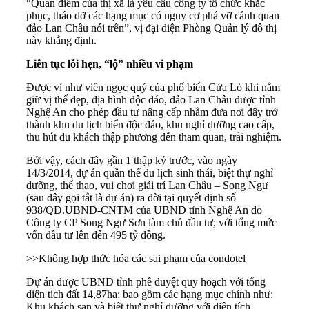
“Quan điểm của thị xã là yêu cầu công ty tổ chức khắc
phục, tháo dỡ các hạng mục có nguy cơ phá vỡ cảnh quan
đảo Lan Châu nói trên”, vị đại diện Phòng Quản lý đô thị
này khẳng định.
Liên tục lỗi hẹn, “lộ” nhiều vi phạm
Được ví như viên ngọc quý của phố biển Cửa Lò khi nắm
giữ vị thế đẹp, địa hình độc đáo, đảo Lan Châu được tỉnh
Nghệ An cho phép đầu tư nâng cấp nhằm đưa nơi đây trở
thành khu du lịch biển độc đảo, khu nghỉ dưỡng cao cấp,
thu hút du khách thập phương đến tham quan, trải nghiệm.
Bởi vậy, cách đây gần 1 thập kỷ trước, vào ngày
14/3/2014, dự án quần thể du lịch sinh thái, biệt thự nghỉ
dưỡng, thể thao, vui chơi giải trí Lan Châu – Song Ngư
(sau đây gọi tắt là dự án) ra đời tại quyết định số
938/QĐ.UBND-CNTM của UBND tỉnh Nghệ An do
Công ty CP Song Ngư Sơn làm chủ đầu tư; với tổng mức
vốn đầu tư lên đến 495 tỷ đồng.
>>
Không hợp thức hóa các sai phạm của condotel
Dự án được UBND tỉnh phê duyệt quy hoạch với tổng
diện tích đất 14,87ha; bao gồm các hạng mục chính như:
Khu khách sạn và biệt thự nghỉ dưỡng với diện tích