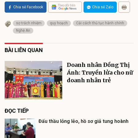
Theo dõi trên
Chia sẻ Facebook
Chia sẻ Zalo
sợ trách nhiệm
quy hoạch
Cải cách thủ tục hành chính
Nghệ An
BÀI LIÊN QUAN
Doanh nhân Đồng Thị
Ánh: Truyền lửa cho nữ
doanh nhân trẻ
ĐỌC TIẾP
Đấu thầu lỏng lẻo, hồ sơ giả tung hoành