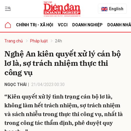
English
CHÍNH TRỊ - XÃ HỘI
VCCI
DOANH NGHIỆP
DOANH NH
bình luận
Trang chủ
Pháp luật
24h
Nghệ An kiên quyết xử lý cán bộ
lơ là, sợ trách nhiệm thực thi
công vụ
NGỌC THÁI
21/04/2023 00:30
“Kiên quyết xử lý tình trạng cán bộ lơ là,
Hủy
G
không làm hết trách nhiệm, sợ trách nhiệm
và sách nhiễu trong thực thi công vụ, nhất là
trong công tác thẩm định, phê duyệt quy