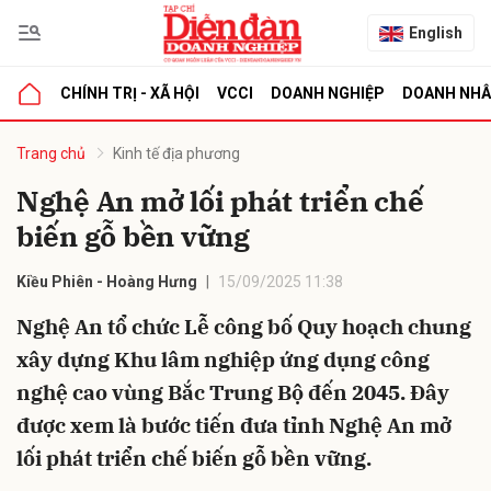
English
CHÍNH TRỊ - XÃ HỘI
VCCI
DOANH NGHIỆP
DOANH NH
bình luận
Trang chủ
Kinh tế địa phương
Nghệ An mở lối phát triển chế
biến gỗ bền vững
Kiều Phiên - Hoàng Hưng
15/09/2025 11:38
Nghệ An tổ chức Lễ công bố Quy hoạch chung
xây dựng Khu lâm nghiệp ứng dụng công
Hủy
G
nghệ cao vùng Bắc Trung Bộ đến 2045. Đây
được xem là bước tiến đưa tỉnh Nghệ An mở
lối phát triển chế biến gỗ bền vững.