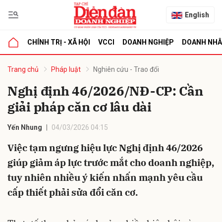
English
CHÍNH TRỊ - XÃ HỘI
VCCI
DOANH NGHIỆP
DOANH NH
bình luận
Trang chủ
Pháp luật
Nghiên cứu - Trao đổi
Nghị định 46/2026/NĐ-CP: Cần
giải pháp căn cơ lâu dài
Yến Nhung
04/03/2026 04:15
Việc tạm ngưng hiệu lực Nghị định 46/2026
giúp giảm áp lực trước mắt cho doanh nghiệp,
Hủy
G
tuy nhiên nhiều ý kiến nhấn mạnh yêu cầu
cấp thiết phải sửa đổi căn cơ.