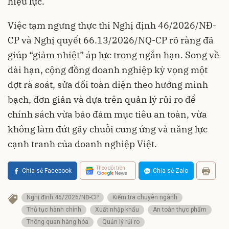
hiệu lực.
Việc tạm ngưng thực thi Nghị định 46/2026/NĐ-
CP và Nghị quyết 66.13/2026/NQ-CP rõ ràng đã
giúp “giảm nhiệt” áp lực trong ngắn hạn. Song về
dài hạn, cộng đồng doanh nghiệp kỳ vọng một
đợt rà soát, sửa đổi toàn diện theo hướng minh
bạch, đơn giản và dựa trên quản lý rủi ro để
chính sách vừa bảo đảm mục tiêu an toàn, vừa
không làm đứt gãy chuỗi cung ứng và năng lực
cạnh tranh của doanh nghiệp Việt.
Theo dõi trên
Chia sẻ Facebook
Chia sẻ Zalo
Nghị định 46/2026/NĐ-CP
Kiểm tra chuyên ngành
Thủ tục hành chính
Xuất nhập khẩu
An toàn thực phẩm
Thông quan hàng hóa
Quản lý rủi ro