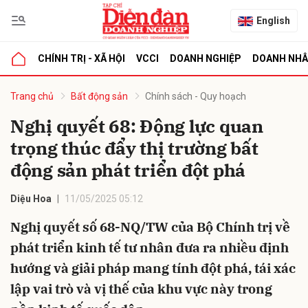
English
CHÍNH TRỊ - XÃ HỘI
VCCI
DOANH NGHIỆP
DOANH NH
bình luận
Trang chủ
Bất động sản
Chính sách - Quy hoạch
Nghị quyết 68: Động lực quan
trọng thúc đẩy thị trường bất
động sản phát triển đột phá
Diệu Hoa
11/05/2025 05:12
Nghị quyết số 68-NQ/TW của Bộ Chính trị về
Hủy
G
phát triển kinh tế tư nhân đưa ra nhiều định
hướng và giải pháp mang tính đột phá, tái xác
lập vai trò và vị thế của khu vực này trong