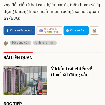
vay để triển khai các dự án xanh, tuần hoàn và áp
dụng khung tiêu chuẩn môi trường, xã hội, quản
trị (ESG).
Theo dõi trên
Chia sẻ Facebook
Chia sẻ Zalo
bất động sản
kinh tế tư nhân
BÀI LIÊN QUAN
Ý kiến trái chiều về
thuế bất động sản
ĐỌC TIẾP