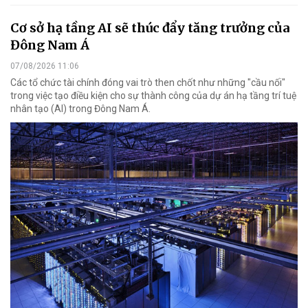
Cơ sở hạ tầng AI sẽ thúc đẩy tăng trưởng của
Đông Nam Á
07/08/2026 11:06
Các tổ chức tài chính đóng vai trò then chốt như những "cầu nối"
trong việc tạo điều kiện cho sự thành công của dự án hạ tầng trí tuệ
nhân tạo (AI) trong Đông Nam Á.