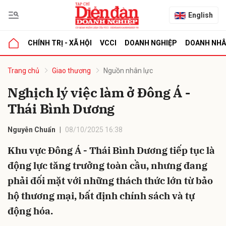
English
CHÍNH TRỊ - XÃ HỘI
VCCI
DOANH NGHIỆP
DOANH NH
bình luận
Trang chủ
Giao thương
Nguồn nhân lực
Nghịch lý việc làm ở Đông Á -
Thái Bình Dương
Nguyễn Chuẩn
08/10/2025 16:38
Khu vực Đông Á - Thái Bình Dương tiếp tục là
động lực tăng trưởng toàn cầu, nhưng đang
Hủy
G
phải đối mặt với những thách thức lớn từ bảo
hộ thương mại, bất định chính sách và tự
động hóa.