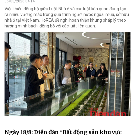
06/08/2026 04:14
Việc thiếu đồng bộ giữa Luật Nhà ở và các luật liên quan đang tạo
ra nhiều vướng mắc trong quá trình người nước ngoài mua, sở hữu
nhà ở tại Việt Nam. HoREA đề nghị hoàn thiện khung pháp lý theo
hướng minh bạch, đồng bộ với các luật liên quan.
Ngày 18/8: Diễn đàn "Bất động sản khu vực