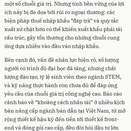
một số chuỗi giá trị. Nhưng tính bền vững của lợi
ích này bị đe dọa bởi rủi ro ngoại thương: các
biện pháp thuế nhập khẩu “đáp trả” và quy tắc
xuất xứ chặt hơn có thể khiến xuất khẩu phải tái
cấu trúc, gây tổn thương cho những chuỗi cung
ứng dựa nhiều vào đầu vào nhập khẩu.
Bên cạnh đó, vấn đề nhân lực hiện rõ, số lượng
người có trình độ đại học đã tăng, nhưng chất
lượng đào tạo, tỷ lệ sinh viên theo ngành STEM,
và kỹ năng thực hành còn chưa đủ để đáp ứng
yêu cầu của chuỗi giá trị công nghệ cao. Báo cáo
cảnh báo về “khoảng cách nhân tài” ở nhiều kịch
bản nâng cấp ngành bán dẫn tại Việt Nam, từ mở
rộng thiết kế hậu kỳ đến tiến tới thiết kế front-
end và đóng gói cao cấp, đều đòi hỏi đầu tư lớn