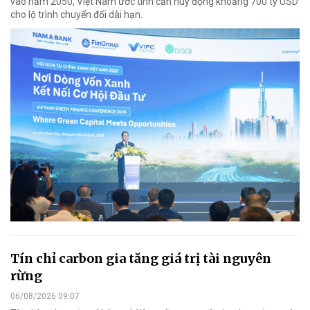
vào năm 2050, Việt Nam ước tính cần huy động khoảng 700 tỷ USD
cho lộ trình chuyển đổi dài hạn.
Tín chỉ carbon gia tăng giá trị tài nguyên
rừng
06/08/2026 09:07