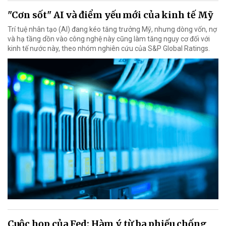
"Cơn sốt" AI và điểm yếu mới của kinh tế Mỹ
Trí tuệ nhân tạo (AI) đang kéo tăng trưởng Mỹ, nhưng dòng vốn, nợ
và hạ tầng dồn vào công nghệ này cũng làm tăng nguy cơ đối với
kinh tế nước này, theo nhóm nghiên cứu của S&P Global Ratings.
Cuộc họp của Fed: Hàm ý từ ba phiếu chống