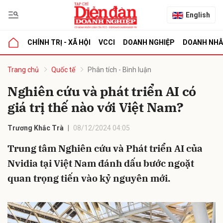
English
CHÍNH TRỊ - XÃ HỘI
VCCI
DOANH NGHIỆP
DOANH NH
bình luận
Trang chủ
Quốc tế
Phân tích - Bình luận
Nghiên cứu và phát triển AI có
giá trị thế nào với Việt Nam?
Trương Khắc Trà
08/12/2024 04:05
Trung tâm Nghiên cứu và Phát triển AI của
Nvidia tại Việt Nam đánh dấu bước ngoặt
Hủy
G
quan trọng tiến vào kỷ nguyên mới.