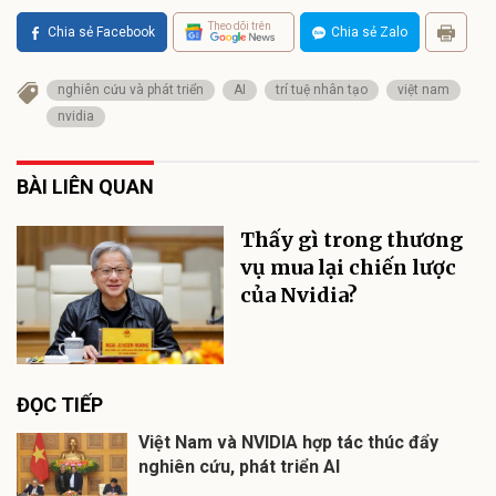
Theo dõi trên
Chia sẻ Facebook
Chia sẻ Zalo
nghiên cứu và phát triển
AI
trí tuệ nhân tạo
việt nam
nvidia
BÀI LIÊN QUAN
Thấy gì trong thương
vụ mua lại chiến lược
của Nvidia?
ĐỌC TIẾP
Việt Nam và NVIDIA hợp tác thúc đẩy
nghiên cứu, phát triển AI