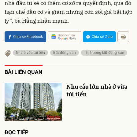
nhà đầu tư sẽ có thêm cơ sở ra quyết định, qua đó
hạn chế đầu cơ và giảm những cơn sốt giá bất hợp
lý”, bà Hằng nhấn mạnh.
Theo dõi trên
Chia sẻ Facebook
Chia sẻ Zalo
Nhà ở vừa túi tiền
Bất động sản
Thị trường bất động sản
BÀI LIÊN QUAN
Nhu cầu lớn nhà ở vừa
túi tiền
ĐỌC TIẾP