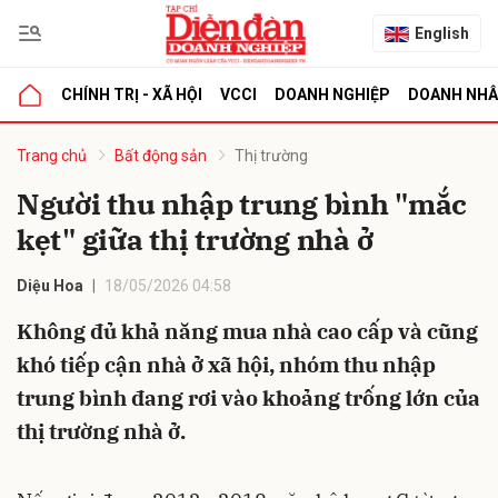
English
CHÍNH TRỊ - XÃ HỘI
VCCI
DOANH NGHIỆP
DOANH NH
bình luận
Trang chủ
Bất động sản
Thị trường
Người thu nhập trung bình "mắc
kẹt" giữa thị trường nhà ở
Diệu Hoa
18/05/2026 04:58
Không đủ khả năng mua nhà cao cấp và cũng
khó tiếp cận nhà ở xã hội, nhóm thu nhập
Hủy
G
trung bình đang rơi vào khoảng trống lớn của
thị trường nhà ở.