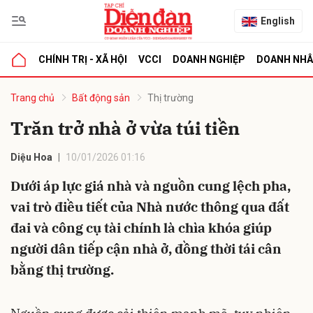
English
CHÍNH TRỊ - XÃ HỘI
VCCI
DOANH NGHIỆP
DOANH NH
bình luận
Trang chủ
Bất động sản
Thị trường
Trăn trở nhà ở vừa túi tiền
Diệu Hoa
10/01/2026 01:16
Dưới áp lực giá nhà và nguồn cung lệch pha,
vai trò điều tiết của Nhà nước thông qua đất
đai và công cụ tài chính là chìa khóa giúp
Hủy
G
người dân tiếp cận nhà ở, đồng thời tái cân
bằng thị trường.