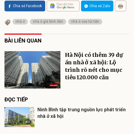
Theo dõi trên
Chia sẻ Facebook
Chia sẻ Zalo
nhà ở
nhà ở giá bình dân
nhà ở vừa túi tiền
BÀI LIÊN QUAN
Hà Nội có thêm 39 dự
án nhà ở xã hội: Lộ
trình rõ nét cho mục
tiêu 120.000 căn
ĐỌC TIẾP
Ninh Bình tập trung nguồn lực phát triển
nhà ở xã hội