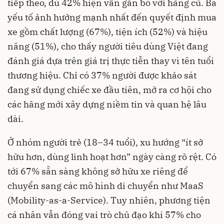
tiếp theo, dù 42% hiện vẫn gắn bó với hãng cũ. Ba
yếu tố ảnh hưởng mạnh nhất đến quyết định mua
xe gồm chất lượng (67%), tiện ích (52%) và hiệu
năng (51%), cho thấy người tiêu dùng Việt đang
đánh giá dựa trên giá trị thực tiễn thay vì tên tuổi
thương hiệu. Chỉ có 37% người được khảo sát
đang sử dụng chiếc xe đầu tiên, mở ra cơ hội cho
các hãng mới xây dựng niềm tin và quan hệ lâu
dài.
Ở nhóm người trẻ (18–34 tuổi), xu hướng “ít sở
hữu hơn, dùng linh hoạt hơn” ngày càng rõ rệt. Có
tới 67% sẵn sàng không sở hữu xe riêng để
chuyển sang các mô hình di chuyển như MaaS
(Mobility-as-a-Service). Tuy nhiên, phương tiện
cá nhân vẫn đóng vai trò chủ đạo khi 57% cho