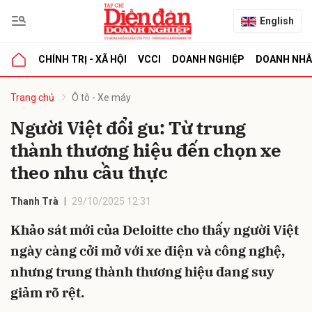
English
CHÍNH TRỊ - XÃ HỘI
VCCI
DOANH NGHIỆP
DOANH NH
bình luận
Trang chủ
Ô tô - Xe máy
Người Việt đổi gu: Từ trung
thành thương hiệu đến chọn xe
theo nhu cầu thực
Thanh Trà
29/10/2025 12:31
Khảo sát mới của Deloitte cho thấy người Việt
Hủy
G
ngày càng cởi mở với xe điện và công nghệ,
nhưng trung thành thương hiệu đang suy
giảm rõ rệt.