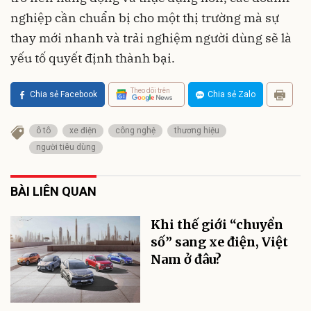
nghiệp cần chuẩn bị cho một thị trường mà sự
thay mới nhanh và trải nghiệm người dùng sẽ là
yếu tố quyết định thành bại.
Theo dõi trên
Chia sẻ Facebook
Chia sẻ Zalo
ô tô
xe điện
công nghệ
thương hiệu
người tiêu dùng
BÀI LIÊN QUAN
Khi thế giới “chuyển
số” sang xe điện, Việt
Nam ở đâu?