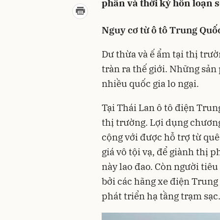
phần và thời kỳ hỗn loạn s
Nguy cơ từ ô tô Trung Quố
Dư thừa và ế ẩm tại thị trư
tràn ra thế giới. Những sản
nhiều quốc gia lo ngại.
Tại Thái Lan ô tô điện Tru
thị trường. Lợi dụng chươn
cộng với được hỗ trợ từ qu
giá vô tội vạ, để giành thị
này lao đao. Còn người tiêu
bởi các hãng xe điện Trung
phát triển hạ tầng trạm sạc