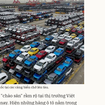
ốc tại các cảng biển chờ lên tàu.
chào sân" rầm rộ tại thị trường Việt
nay. Hiện những hãng ô tô nằm trong