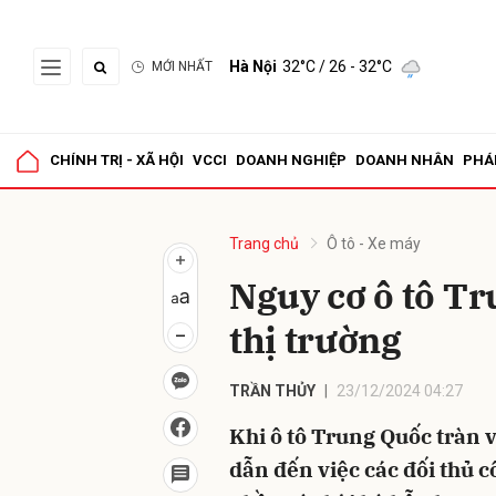
Hà Nội
32°C
/ 26 - 32°C
MỚI NHẤT
Gửi 
CHÍNH TRỊ - XÃ HỘI
VCCI
DOANH NGHIỆP
DOANH NHÂN
PHÁ
Trang chủ
Ô tô - Xe máy
Nguy cơ ô tô T
thị trường
TRẦN THỦY
23/12/2024 04:27
Khi ô tô Trung Quốc tràn v
dẫn đến việc các đối thủ c