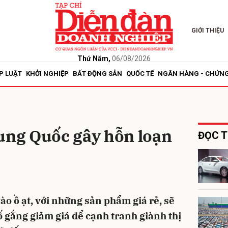
GIỚI THIỆU
bình luận
Thứ Năm,
06/08/2026
P LUẬT
KHỞI NGHIỆP
BẤT ĐỘNG SẢN
QUỐC TẾ
NGÂN HÀNG - CHỨN
rung Quốc gây hỗn loạn
ĐỌC T
Hủy
G
ào ồ ạt, với những sản phẩm giá rẻ, sẽ
ố gắng giảm giá để cạnh tranh giành thị