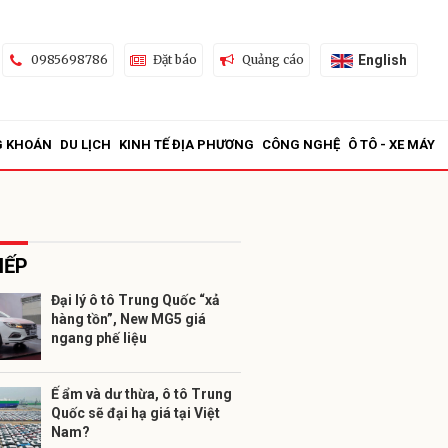
English
0985698786
Đặt báo
Quảng cáo
G KHOÁN
DU LỊCH
KINH TẾ ĐỊA PHƯƠNG
CÔNG NGHỆ
Ô TÔ - XE MÁY
IẾP
Đại lý ô tô Trung Quốc “xả
hàng tồn”, New MG5 giá
ửi
ngang phế liệu
Ế ẩm và dư thừa, ô tô Trung
Quốc sẽ đại hạ giá tại Việt
Nam?