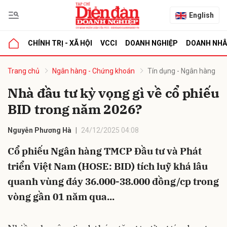
English
CHÍNH TRỊ - XÃ HỘI
VCCI
DOANH NGHIỆP
DOANH NH
bình luận
Trang chủ
Ngân hàng - Chứng khoán
Tín dụng - Ngân hàng
Nhà đầu tư kỳ vọng gì về cổ phiếu
BID trong năm 2026?
Nguyễn Phương Hà
24/12/2025 04:08
Cổ phiếu Ngân hàng TMCP Đầu tư và Phát
triển Việt Nam (HOSE: BID) tích luỹ khá lâu
Hủy
G
quanh vùng đáy 36.000-38.000 đồng/cp trong
vòng gần 01 năm qua...