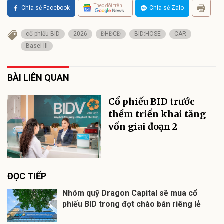
Theo dõi trên
Chia sẻ Facebook
Chia sẻ Zalo
cổ phiếu BID
2026
ĐHĐCĐ
BID:HOSE
CAR
Basel III
BÀI LIÊN QUAN
Cổ phiếu BID trước
thềm triển khai tăng
vốn giai đoạn 2
ĐỌC TIẾP
Nhóm quỹ Dragon Capital sẽ mua cổ
phiếu BID trong đợt chào bán riêng lẻ