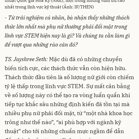
thuật Quốc gia Hoa Kỳ (NAE), một trong những vinh dự cao
nhất trong lĩnh vực kỹ thuật (Ảnh: IF/THEN)
-
Từ trải nghiệm cá nhân, bà nhận thấy những thách
thức lớn nhất mà phụ nữ thường phải đối mặt trong
lĩnh vực STEM hiện nay là gì? Và chúng ta cần làm gì
để vượt qua những rào cản đó?
TS. Jayshree Seth:
Mặc dù đã có những chuyển
biến tích cực, các thách thức vẫn còn hiện hữu.
Thách thức đầu tiên là số lượng nữ giới còn chiếm
tỷ lệ thấp trong lĩnh vực STEM. Sự mất cân bằng
về số lượng này có thể tạo ra vòng luẩn quẩn khi
tiếp tục khắc sâu những định kiến đã tồn tại mà
nhiều phụ nữ phải đối mặt, từ “một nhà khoa học
trông như thế nào”, “ai phù hợp với ngành kỹ
thuật” cho tới những chuẩn mực ngầm để dẫn