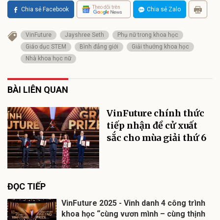
Theo dõi trên
Chia sẻ Facebook
Chia sẻ Zalo
VinFuture
Jayshree Seth
Phụ nữ trong khoa học
Giáo dục STEM
Bình đẳng giới
Giải thưởng khoa học
Nhà khoa học nữ
BÀI LIÊN QUAN
VinFuture chính thức
tiếp nhận đề cử xuất
sắc cho mùa giải thứ 6
ĐỌC TIẾP
VinFuture 2025 - Vinh danh 4 công trình
khoa học “cùng vươn mình – cùng thịnh