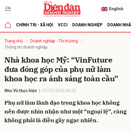
English
CHÍNH TRỊ - XÃ HỘI
VCCI
DOANH NGHIỆP
DOANH NH
bình luận
Trang chủ
Doanh nghiệp - Thị trường
Thông tin doanh nghiệp
Nhà khoa học Mỹ: “VinFuture
đưa đóng góp của phụ nữ làm
khoa học ra ánh sáng toàn cầu”
Như Vũ thực hiện
07/03/2026 08:22
Hủy
G
Phụ nữ làm lãnh đạo trong khoa học không
nên được nhìn nhận như một “ngoại lệ”, càng
không phải là điều gây ngạc nhiên.