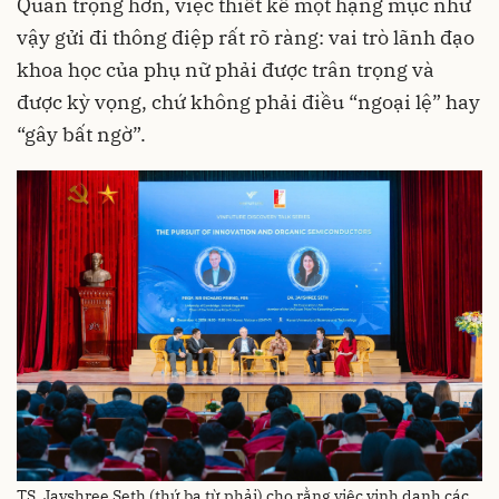
Quan trọng hơn, việc thiết kế một hạng mục như
vậy gửi đi thông điệp rất rõ ràng: vai trò lãnh đạo
khoa học của phụ nữ phải được trân trọng và
được kỳ vọng, chứ không phải điều “ngoại lệ” hay
“gây bất ngờ”.
TS. Jayshree Seth (thứ ba từ phải) cho rằng việc vinh danh các