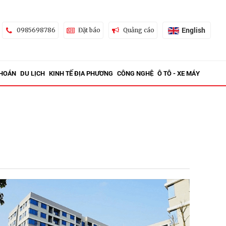
English
0985698786
Đặt báo
Quảng cáo
KHOÁN
DU LỊCH
KINH TẾ ĐỊA PHƯƠNG
CÔNG NGHỆ
Ô TÔ - XE MÁY