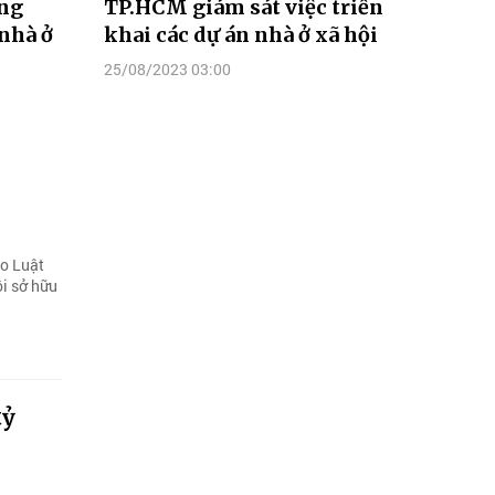
ộng
TP.HCM giám sát việc triển
nhà ở
khai các dự án nhà ở xã hội
25/08/2023 03:00
o Luật
ội sở hữu
tỷ