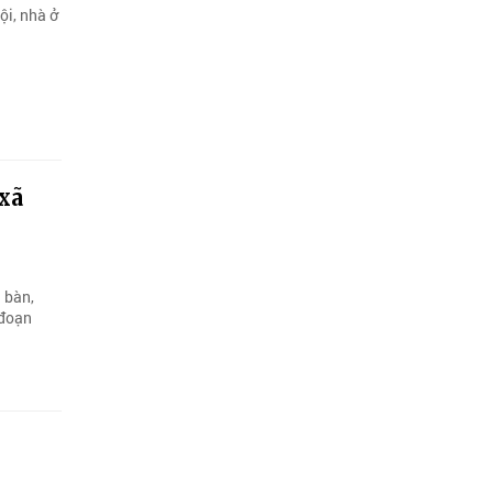
ội, nhà ở
 xã
 bàn,
 đoạn