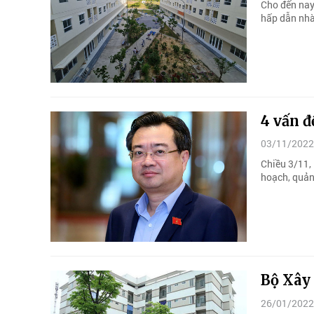
Cho đến nay
hấp dẫn nhà 
4 vấn 
03/11/2022
Chiều 3/11, 
hoạch, quản 
Bộ Xây
26/01/2022