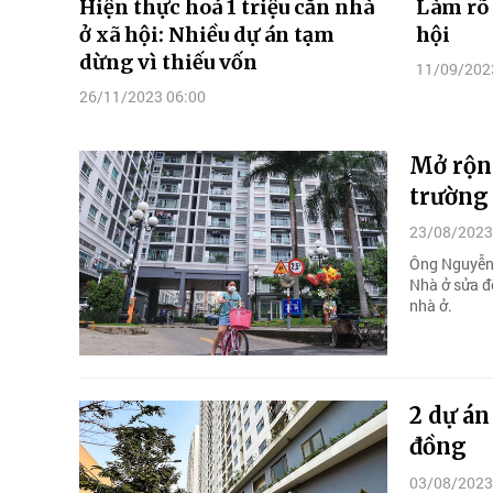
Hiện thực hoá 1 triệu căn nhà
Làm rõ 
ở xã hội: Nhiều dự án tạm
hội
dừng vì thiếu vốn
11/09/202
26/11/2023 06:00
Mở rộng
trường
23/08/2023
Ông Nguyễn 
Nhà ở sửa đổ
nhà ở.
2 dự án
đồng
03/08/2023