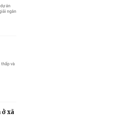
 dự án
 giải ngân
 thấp và
 ở xã