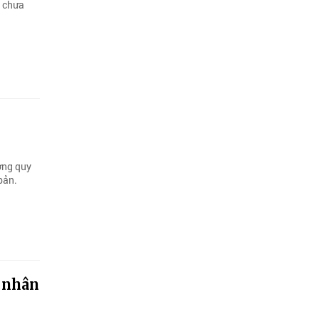
n chưa
ợng quy
bản.
 nhân