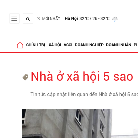
Hà Nội
32°C
/ 26 - 32°C
MỚI NHẤT
CHÍNH TRỊ - XÃ HỘI
VCCI
DOANH NGHIỆP
DOANH NHÂN
P
Nhà ở xã hội 5 sao
Tin tức cập nhật liên quan đến Nhà ở xã hội 5 sa