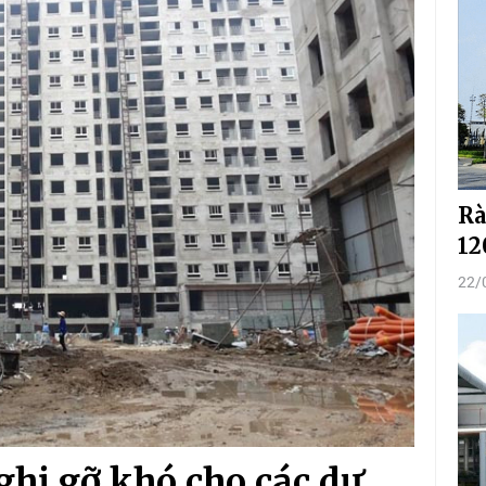
Rà
12
22/
ghị gỡ khó cho các dự