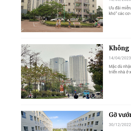
Ưu đãi miễn,
khó” các cơ
Không t
14/04/2023
Mặc dù nhận 
triển nhà ở 
Gỡ vướn
30/12/2022