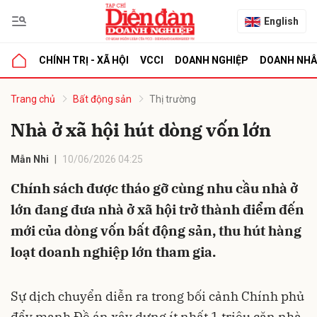
English
CHÍNH TRỊ - XÃ HỘI
VCCI
DOANH NGHIỆP
DOANH NH
bình luận
Trang chủ
Bất động sản
Thị trường
Nhà ở xã hội hút dòng vốn lớn
Mẫn Nhi
10/06/2026 04:25
Chính sách được tháo gỡ cùng nhu cầu nhà ở
lớn đang đưa nhà ở xã hội trở thành điểm đến
mới của dòng vốn bất động sản, thu hút hàng
Hủy
G
loạt doanh nghiệp lớn tham gia.
Sự dịch chuyển diễn ra trong bối cảnh Chính phủ
đẩy mạnh Đề án xây dựng ít nhất 1 triệu căn nhà