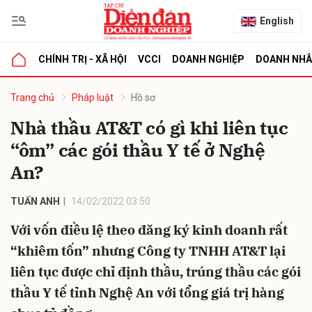
English
CHÍNH TRỊ - XÃ HỘI
VCCI
DOANH NGHIỆP
DOANH NH
bình luận
Trang chủ
Pháp luật
Hồ sơ
Nhà thầu AT&T có gì khi liên tục
“ôm” các gói thầu Y tế ở Nghệ
An?
TUẤN ANH
14/02/2022 03:50
Với vốn điều lệ theo đăng ký kinh doanh rất
Hủy
G
“khiêm tốn” nhưng Công ty TNHH AT&T lại
liên tục được chỉ định thầu, trúng thầu các gói
thầu Y tế tỉnh Nghệ An với tổng giá trị hàng