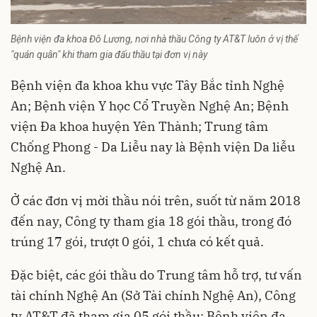
Bệnh viện đa khoa Đô Lương, nơi nhà thầu Công ty AT&T luôn ở vị thế
"quán quân" khi tham gia đấu thầu tại đơn vị này
Bệnh viện đa khoa khu vực Tây Bắc tỉnh Nghệ
An; Bệnh viện Y học Cổ Truyền Nghệ An; Bệnh
viện Đa khoa huyện Yên Thành; Trung tâm
Chống Phong - Da Liễu nay là Bệnh viện Da liễu
Nghệ An.
Ở các đơn vị mời thầu nói trên, suốt từ năm 2018
đến nay, Công ty tham gia 18 gói thầu, trong đó
trúng 17 gói, trượt 0 gói, 1 chưa có kết quả.
Đặc biệt, các gói thầu do Trung tâm hỗ trợ, tư vấn
tài chính
Nghệ An
(Sở Tài chính Nghệ An), Công
ty AT&T đã tham gia 05 gói thầu; Bệnh viện đa