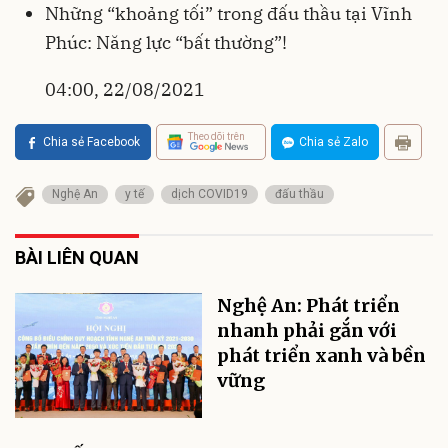
Những “khoảng tối” trong đấu thầu tại Vĩnh
Phúc: Năng lực “bất thường”!
04:00, 22/08/2021
Theo dõi trên
Chia sẻ Facebook
Chia sẻ Zalo
Nghệ An
y tế
dịch COVID19
đấu thầu
BÀI LIÊN QUAN
Nghệ An: Phát triển
nhanh phải gắn với
phát triển xanh và bền
vững