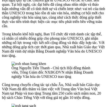
Hội nghị quy tụ các chuyên gia từ UNESCO và các tổ chức liên
quan. Tại hội nghị, các đại biểu đã cùng nhau nhìn nhận và thảo
luận những vấn đề có tính thời sự và chiến lược như: vai trò của tinh
thần UNESCO trong bảo tồn di sản văn hóa, những cơ hội mới cho
công nghiệp văn hóa sáng tạo, cùng như cách thức đóng góp thiết
thực vào tiến trình thực hiện các mục tiêu phát triển bền vững toàn
cầu.
Trong khuôn khổ hội nghị, Ban Tổ chức đã vinh danh các tập thể,
cá nhân có nhiều đóng góp cho phong trào UNESCO, ghi nhận
những nỗ lực trong việc kết nối cộng đồng và thúc đẩy hợp tác. Với
những đóng góp tích cực thời gian qua, Nhà xuất bản Giáo dục Việt
Nam đã vinh dự nhận Bằng Doanh nghiệp Văn hóa do UNESCO
trao tặng.
Ông Nguyễn Tiến Thanh - Chủ tịch Hội đồng thành
viên, Tổng Giám đốc NXBGDVN nhận Bằng Doanh
nghiệp Văn hóa do UNESCO trao tặng
Cùng trong chuyến công tác tại châu Âu, Nhà xuất bản Giáo dục
Việt Nam đã đến thăm và làm việc với Trung tâm Văn hoá Việt
Nam tại Pháp và trao tặng Trung tâm 250 cuốn sách mầm non, 20
bộ sách Chào Tiếng Việt với tổng giá trị gần 10 triệu đồng.