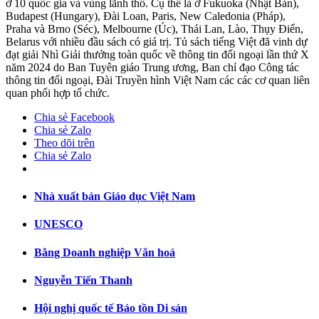
ở 10 quốc gia và vùng lãnh thổ. Cụ thể là ở Fukuoka (Nhật Bản),
Budapest (Hungary), Đài Loan, Paris, New Caledonia (Pháp),
Praha và Brno (Séc), Melbourne (Úc), Thái Lan, Lào, Thụy Điển,
Belarus với nhiều đầu sách có giá trị. Tủ sách tiếng Việt đã vinh dự
đạt giải Nhì Giải thưởng toàn quốc về thông tin đối ngoại lần thứ X
năm 2024 do Ban Tuyên giáo Trung ương, Ban chỉ đạo Công tác
thông tin đối ngoại, Đài Truyền hình Việt Nam các các cơ quan liên
quan phối hợp tổ chức.
Chia sẻ Facebook
Chia sẻ Zalo
Theo dõi trên
Chia sẻ Zalo
Nhà xuất bản Giáo dục Việt Nam
UNESCO
Bằng Doanh nghiệp Văn hoá
Nguyễn Tiến Thanh
Hội nghị quốc tế Bảo tồn Di sản