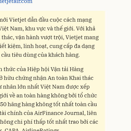
etjetair.com
mới Vietjet dẫn đầu cuộc cách mạng
iệt Nam, khu vực và thế giới. Với khả
 thác, vận hành vượt trội, Vietjet mang
 tiết kiệm, linh hoạt, cung cấp đa dạng
 cầu tiêu dùng của khách hàng.
nh thức của Hiệp hội Vận tải Hàng
sở hữu chứng nhận An toàn Khai thác
ư nhân lớn nhất Việt Nam được xếp
 giới về an toàn hàng không bởi tổ chức
p 50 hãng hàng không tốt nhất toàn cầu
tài chính của AirFinance Journal, liên
hông chi phí thấp tốt nhất trao bởi các
ax, CAPA, AirlineRatings…