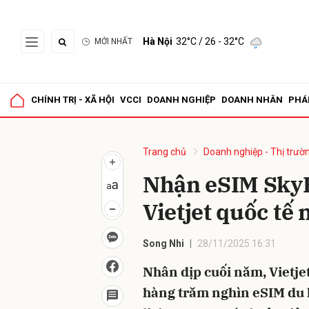
Hà Nội
32°C
/ 26 - 32°C
MỚI NHẤT
Gửi 
CHÍNH TRỊ - XÃ HỘI
VCCI
DOANH NGHIỆP
DOANH NHÂN
PHÁ
Trang chủ
Doanh nghiệp - Thị trườ
Nhận eSIM SkyF
Vietjet quốc tế 
Song Nhi
28/11/2025 16:31
Nhân dịp cuối năm, Vietjet
hàng trăm nghìn eSIM du 