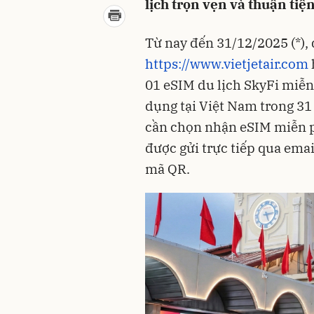
lịch trọn vẹn và thuận tiện
Từ nay đến 31/12/2025 (*), đ
https://www.vietjetair.com
01 eSIM du lịch SkyFi miễn
dụng tại Việt Nam trong 31 
cần chọn nhận eSIM miễn ph
được gửi trực tiếp qua ema
mã QR.