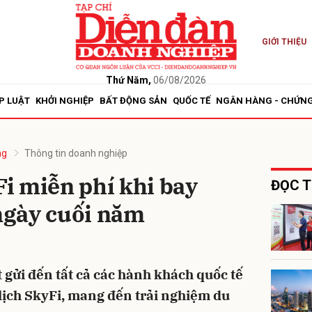
GIỚI THIỆU
bình luận
Thứ Năm,
06/08/2026
P LUẬT
KHỞI NGHIỆP
BẤT ĐỘNG SẢN
QUỐC TẾ
NGÂN HÀNG - CHỨN
ng
Thông tin doanh nghiệp
i miễn phí khi bay
ĐỌC T
ngày cuối năm
Hủy
G
 gửi đến tất cả các hành khách quốc tế
lịch SkyFi, mang đến trải nghiệm du