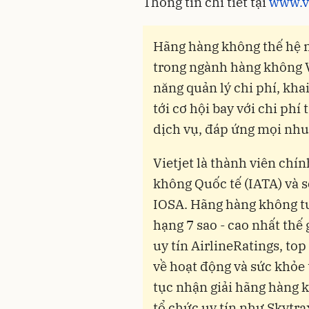
Thông tin chi tiết tại
www.vi
Hãng hàng không thế hệ 
trong ngành hàng không V
năng quản lý chi phí, khai
tới cơ hội bay với chi phí
dịch vụ, đáp ứng mọi nhu
Vietjet là thành viên chí
không Quốc tế (IATA) và 
IOSA. Hãng hàng không t
hạng 7 sao - cao nhất thế
uy tín AirlineRatings, to
về hoạt động và sức khỏe 
tục nhận giải hãng hàng k
tổ chức uy tín như Skytr