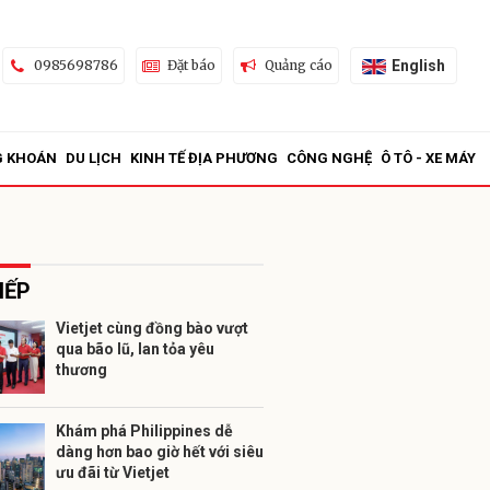
English
0985698786
Đặt báo
Quảng cáo
G KHOÁN
DU LỊCH
KINH TẾ ĐỊA PHƯƠNG
CÔNG NGHỆ
Ô TÔ - XE MÁY
IẾP
Vietjet cùng đồng bào vượt
qua bão lũ, lan tỏa yêu
ửi
thương
Khám phá Philippines dễ
dàng hơn bao giờ hết với siêu
ưu đãi từ Vietjet