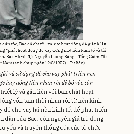
 dân tộc, Bác đã chỉ rõ: “ra sức hoạt động để giành lấy
g “phải hoạt động để xây dựng một nền kinh tế và tài
Ảnh: Bác Hồ với đ/c Nguyễn Lương Bằng - Tổng Giám đốc
t Nam (ảnh chụp ngày 19/5/1957) - Tư liệu)
gửi và sử dụng để cho vay phát triển nền
cực huy động tiền nhàn rỗi để bỏ vào sản
riết lý và gắn liền với bản chất hoạt
động vốn tạm thời nhàn rỗi từ nền kinh
 để cho vay lại nền kinh tế, để phát triển
n dặn của Bác, còn nguyên giá trị, đồng
chủ yếu và truyền thống của các tổ chức