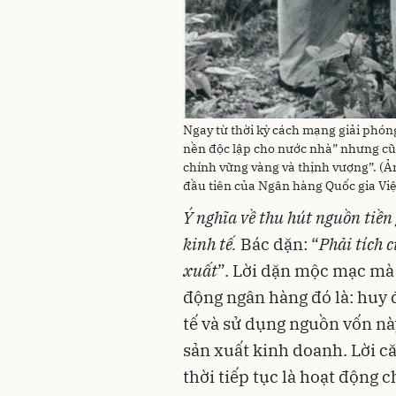
Ngay từ thời kỳ cách mạng giải phóng
nền độc lập cho nước nhà” nhưng cũn
chính vững vàng và thịnh vượng”. (
đầu tiên của Ngân hàng Quốc gia Việ
Ý nghĩa
về thu hút nguồn tiền 
kinh tế.
Bác dặn: “
Phải tích 
xuất
”. Lời dặn mộc mạc mà t
động ngân hàng đó là: huy 
tế và sử dụng nguồn vốn này
sản xuất kinh doanh. Lời că
thời tiếp tục là hoạt động 