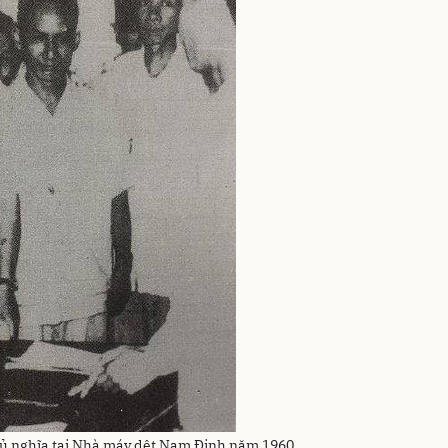
hủ nghĩa tại Nhà máy dệt Nam Định năm 1960