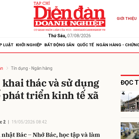
GIỚI THIỆU
bình luận
Thứ Sáu,
07/08/2026
P LUẬT
KHỞI NGHIỆP
BẤT ĐỘNG SẢN
QUỐC TẾ
NGÂN HÀNG - CHỨN
án
Tín dụng - Ngân hàng
, khai thác và sử dụng
ĐỌC T
 phát triển kinh tế xã
Hủy
G
c 2
19/05/2026 08:42
 nhật Bác – Nhớ Bác, học tập và làm