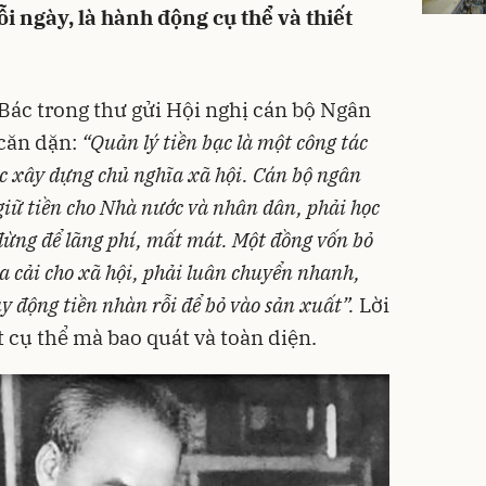
ỗi ngày, là hành động cụ thể và thiết
 Bác trong thư gửi Hội nghị cán bộ Ngân
căn dặn:
“Quản lý tiền bạc là một công tác
ộc xây dựng chủ nghĩa xã hội. Cán bộ ngân
giữ tiền cho Nhà nước và nhân dân, phải học
 đừng để lãng phí, mất mát. Một đồng vốn bỏ
 cải cho xã hội, phải luân chuyển nhanh,
uy động tiền nhàn rỗi để bỏ vào sản xuất”.
Lời
t cụ thể mà bao quát và toàn diện.