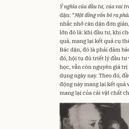
Ý nghĩa của đầu tư, của vai tr
dặn: “
Một đồng vốn bỏ ra phả
nhắc nhở căn dặn đơn giản,
lớn đó là: khi đầu tư, khi c
quả, mang lại kết quả cụ th
Bác dặn, đó là phải đảm bảo
đó, hội tụ đủ triết lý đầu t
học, vẫn còn nguyên giá trị
dụng ngày nay. Theo đó, đầu
động này mang lại kết quả v
mang lại của cải vật chất ch