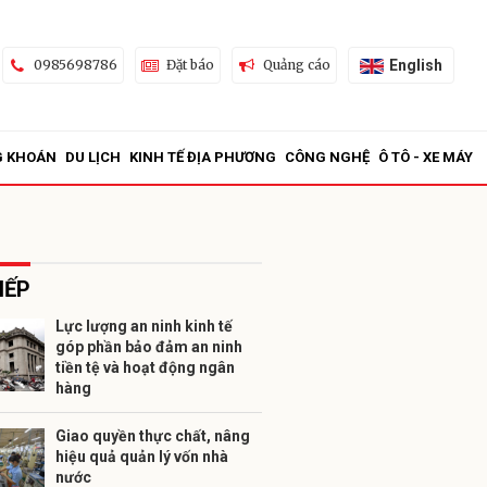
English
0985698786
Đặt báo
Quảng cáo
G KHOÁN
DU LỊCH
KINH TẾ ĐỊA PHƯƠNG
CÔNG NGHỆ
Ô TÔ - XE MÁY
IẾP
Lực lượng an ninh kinh tế
góp phần bảo đảm an ninh
ửi
tiền tệ và hoạt động ngân
hàng
Giao quyền thực chất, nâng
hiệu quả quản lý vốn nhà
nước