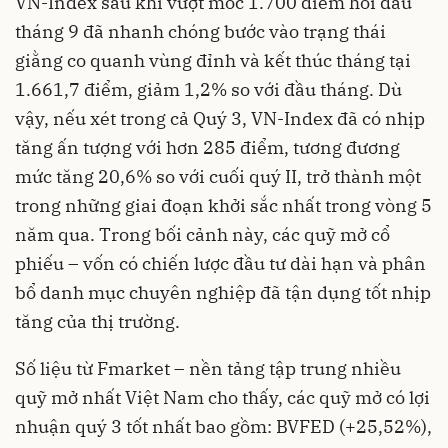
VN-Index sau khi vượt mốc 1.700 điểm hồi đầu
tháng 9 đã nhanh chóng bước vào trạng thái
giằng co quanh vùng đỉnh và kết thúc tháng tại
1.661,7 điểm, giảm 1,2% so với đầu tháng. Dù
vậy, nếu xét trong cả Quý 3, VN-Index đã có nhịp
tăng ấn tượng với hơn 285 điểm, tương đương
mức tăng 20,6% so với cuối quý II, trở thành một
trong những giai đoạn khởi sắc nhất trong vòng 5
năm qua. Trong bối cảnh này, các quỹ mở cổ
phiếu – vốn có chiến lược đầu tư dài hạn và phân
bổ danh mục chuyên nghiệp đã tận dụng tốt nhịp
tăng của thị trường.
Số liệu từ Fmarket – nền tảng tập trung nhiều
quỹ mở nhất Việt Nam cho thấy, các quỹ mở có lợi
nhuận quý 3 tốt nhất bao gồm: BVFED (+25,52%),