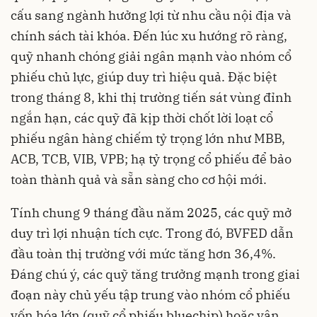
cấu sang ngành hưởng lợi từ nhu cầu nội địa và
chính sách tài khóa. Đến lúc xu hướng rõ ràng,
quỹ nhanh chóng giải ngân mạnh vào nhóm cổ
phiếu chủ lực, giúp duy trì hiệu quả. Đặc biệt
trong tháng 8, khi thị trường tiến sát vùng đỉnh
ngắn hạn, các quỹ đã kịp thời chốt lời loạt cổ
phiếu ngân hàng chiếm tỷ trọng lớn như MBB,
ACB, TCB, VIB, VPB; hạ tỷ trọng cổ phiếu để bảo
toàn thành quả và sẵn sàng cho cơ hội mới.
Tính chung 9 tháng đầu năm 2025, các quỹ mở
duy trì lợi nhuận tích cực. Trong đó, BVFED dẫn
đầu toàn thị trường với mức tăng hơn 36,4%.
Đáng chú ý, các quỹ tăng trưởng mạnh trong giai
đoạn này chủ yếu tập trung vào nhóm cổ phiếu
vốn hóa lớn (quỹ cổ phiếu bluechip) hoặc vận