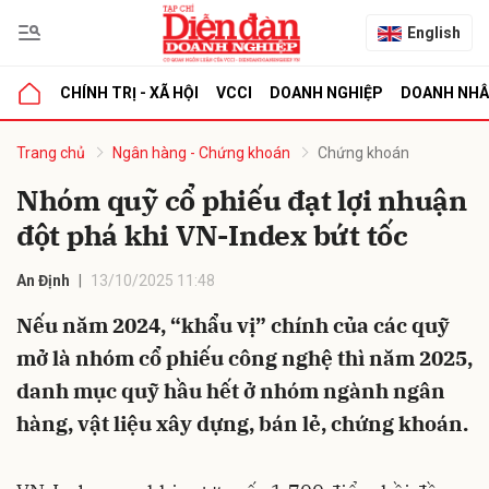
English
CHÍNH TRỊ - XÃ HỘI
VCCI
DOANH NGHIỆP
DOANH NH
bình luận
Trang chủ
Ngân hàng - Chứng khoán
Chứng khoán
Nhóm quỹ cổ phiếu đạt lợi nhuận
đột phá khi VN-Index bứt tốc
An Định
13/10/2025 11:48
Nếu năm 2024, “khẩu vị” chính của các quỹ
mở là nhóm cổ phiếu công nghệ thì năm 2025,
Hủy
G
danh mục quỹ hầu hết ở nhóm ngành ngân
hàng, vật liệu xây dựng, bán lẻ, chứng khoán.