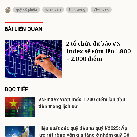
quỹ cổ phiếu
lợi nhuận
thị trường
VN-Index
BÀI LIÊN QUAN
2 tổ chức dự báo VN-
Index sẽ sớm lên 1.800
- 2.000 điểm
ĐỌC TIẾP
VN-Index vượt mốc 1.700 điểm lần đầu
tiên trong lịch sử
Hiệu suất các quỹ đầu tư quý I/2025: Áp
lực rút ròng vốn gia tăng ở nhóm quỹ Cổ