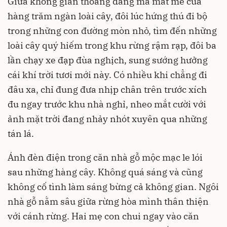
Giữa không gian thoáng đãng mà mát mẻ của
hàng trăm ngàn loài cây, đôi lúc hứng thú đi bộ
trong những con đường mòn nhỏ, tìm đến những
loài cây quý hiếm trong khu rừng rậm rạp, đôi ba
lần chạy xe đạp đùa nghịch, sung sướng hưởng
cái khí trời tươi mới này. Có nhiều khi chẳng đi
đâu xa, chỉ đung đưa nhịp chân trên trước xích
đu ngay trước khu nhà nghỉ, nheo mắt cười với
ảnh mặt trời đang nhảy nhót xuyên qua những
tán lá.
Ánh đèn điện trong căn nhà gỗ mộc mạc le lói
sau những hàng cây. Không quá sáng và cũng
không cố tình làm sáng bừng cả không gian. Ngôi
nhà gỗ nằm sâu giữa rừng hòa mình thân thiện
với cánh rừng. Hai mẹ con chui ngay vào căn