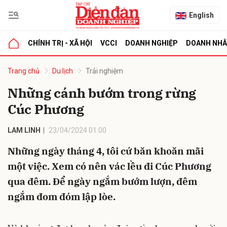
English
CHÍNH TRỊ - XÃ HỘI
VCCI
DOANH NGHIỆP
DOANH NH
bình luận
Trang chủ
Du lịch
Trải nghiệm
Những cánh bướm trong rừng
Cúc Phương
LAM LINH
23/04/2024 01:00
Những ngày tháng 4, tôi cứ băn khoăn mãi
một việc. Xem có nên vác lều đi Cúc Phương
Hủy
G
qua đêm. Để ngày ngắm bướm lượn, đêm
ngắm đom đóm lập lòe.