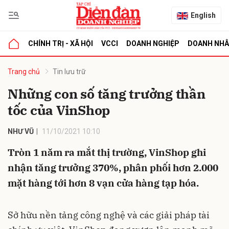
English
CHÍNH TRỊ - XÃ HỘI
VCCI
DOANH NGHIỆP
DOANH NH
bình luận
Trang chủ
Tin lưu trữ
Những con số tăng trưởng thần
tốc của VinShop
NHƯ VŨ
11/10/2021 10:10
Tròn 1 năm ra mắt thị trường, VinShop ghi
nhận tăng trưởng 370%, phân phối hơn 2.000
Hủy
G
mặt hàng tới hơn 8 vạn cửa hàng tạp hóa.
Sở hữu nền tảng công nghệ và các giải pháp tài