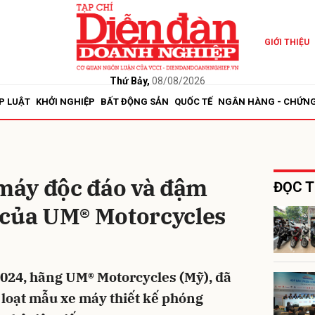
GIỚI THIỆU
bình luận
Thứ Bảy,
08/08/2026
P LUẬT
KHỞI NGHIỆP
BẤT ĐỘNG SẢN
QUỐC TẾ
NGÂN HÀNG - CHỨN
máy độc đáo và đậm
ĐỌC T
 của UM® Motorcycles
Hủy
G
024, hãng UM® Motorcycles (Mỹ), đã
t loạt mẫu xe máy thiết kế phóng