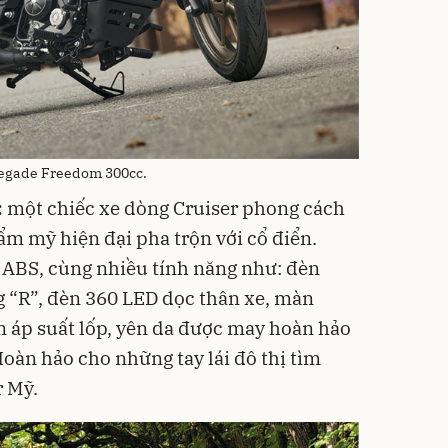
egade Freedom 300cc.
:
một chiếc xe dòng Cruiser phong cách
hẩm mỹ hiện đại pha trộn với cổ điển.
 ABS, cùng nhiều tính năng như: đèn
g “R”, đèn 360 LED dọc thân xe, màn
n áp suất lốp, yên da được may hoàn hảo
oàn hảo cho những tay lái đô thị tìm
r Mỹ.