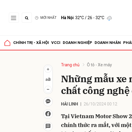
Hà Nội
32°C
/ 26 - 32°C
MỚI NHẤT
Gửi 
CHÍNH TRỊ - XÃ HỘI
VCCI
DOANH NGHIỆP
DOANH NHÂN
PHÁ
Trang chủ
Ô tô - Xe máy
Những mẫu xe 
chất công nghệ
HẢI LINH
26/10/2024 00:12
Tại Vietnam Motor Show 2
chính thức ra mắt, với mộ