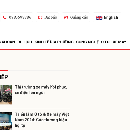
English
0985698786
Đặt báo
Quảng cáo
G KHOÁN
DU LỊCH
KINH TẾ ĐỊA PHƯƠNG
CÔNG NGHỆ
Ô TÔ - XE MÁY
IẾP
Thị trường xe máy hồi phục,
xe điện lên ngôi
ửi
Triển lãm Ô tô & Xe máy Việt
Nam 2024: Các thương hiệu
hội tụ