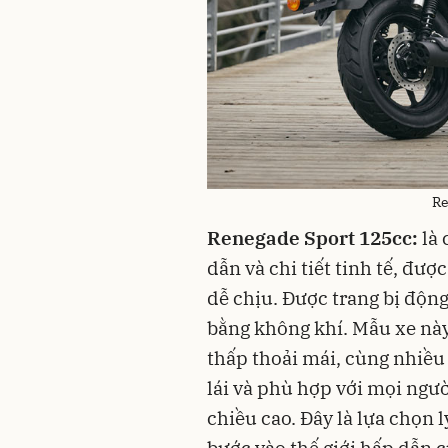
Re
Renegade Sport 125cc:
là 
dẫn và chi tiết tinh tế, đượ
dễ chịu. Được trang bị động
bằng không khí. Mẫu xe này 
thấp thoải mái, cùng nhiều
lái và phù hợp với mọi người
chiều cao. Đây là lựa chọn 
bước vào thế giới hấp dẫn 