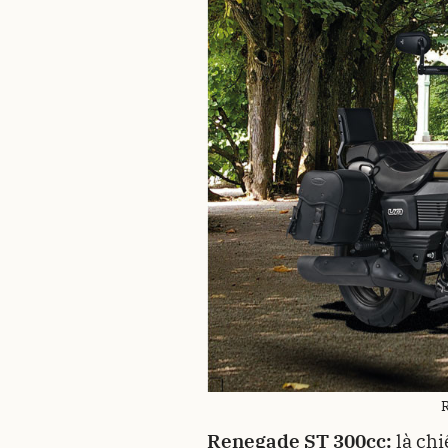
Renegade ST 300cc:
là chi