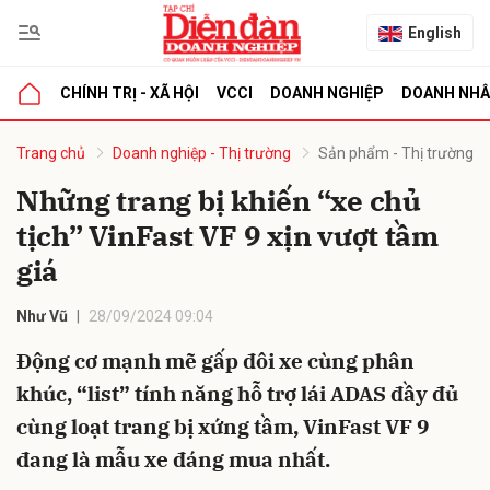
English
CHÍNH TRỊ - XÃ HỘI
VCCI
DOANH NGHIỆP
DOANH NH
bình luận
Trang chủ
Doanh nghiệp - Thị trường
Sản phẩm - Thị trường
Những trang bị khiến “xe chủ
tịch” VinFast VF 9 xịn vượt tầm
giá
Như Vũ
28/09/2024 09:04
Động cơ mạnh mẽ gấp đôi xe cùng phân
Hủy
G
khúc, “list” tính năng hỗ trợ lái ADAS đầy đủ
cùng loạt trang bị xứng tầm, VinFast VF 9
đang là mẫu xe đáng mua nhất.