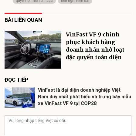
quyền lợi miễn phí sạc
tiện nghi hiện đại
BÀI LIÊN QUAN
VinFast VF 9 chinh
phục khách hàng
doanh nhân nhờ loạt
đặc quyền toàn diện
ĐỌC TIẾP
VinFast là đại diện doanh nghiệp Việt
Nam duy nhất phát biểu và trưng bày mẫu
xe VinFast VF 9 tại COP28