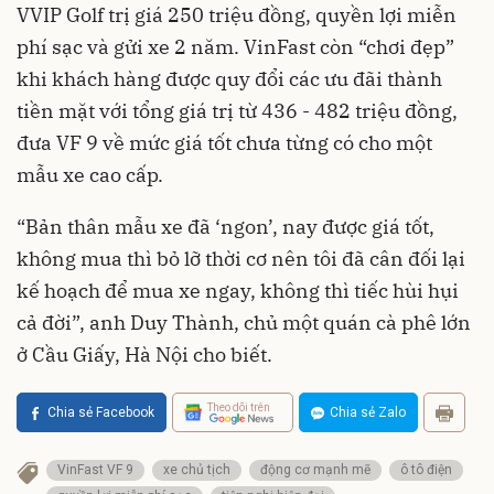
VVIP Golf trị giá 250 triệu đồng, quyền lợi miễn
phí sạc và gửi xe 2 năm. VinFast còn “chơi đẹp”
khi khách hàng được quy đổi các ưu đãi thành
tiền mặt với tổng giá trị từ 436 - 482 triệu đồng,
đưa VF 9 về mức giá tốt chưa từng có cho một
mẫu xe cao cấp.
“Bản thân mẫu xe đã ‘ngon’, nay được giá tốt,
không mua thì bỏ lỡ thời cơ nên tôi đã cân đối lại
kế hoạch để mua xe ngay, không thì tiếc hùi hụi
cả đời”, anh Duy Thành, chủ một quán cà phê lớn
ở Cầu Giấy, Hà Nội cho biết.
Theo dõi trên
Chia sẻ Facebook
Chia sẻ Zalo
VinFast VF 9
xe chủ tịch
động cơ mạnh mẽ
ô tô điện