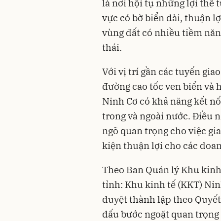
là nơi hội tụ những lợi thế
vực có bờ biển dài, thuận l
vùng đất có nhiều tiềm năng
thái.
Với vị trí gần các tuyến gi
đường cao tốc ven biển và 
Ninh Cơ có khả năng kết nối
trong và ngoài nước. Điều 
ngõ quan trọng cho việc gi
kiện thuận lợi cho các doa
Theo Ban Quản lý Khu kinh 
tỉnh: Khu kinh tế (KKT) N
duyệt thành lập theo Quyế
dấu bước ngoặt quan trọng t