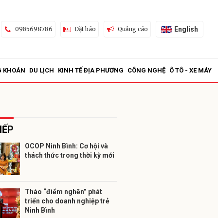
English
0985698786
Đặt báo
Quảng cáo
G KHOÁN
DU LỊCH
KINH TẾ ĐỊA PHƯƠNG
CÔNG NGHỆ
Ô TÔ - XE MÁY
IẾP
OCOP Ninh Bình: Cơ hội và
thách thức trong thời kỳ mới
ửi
Tháo “điểm nghẽn” phát
triển cho doanh nghiệp trẻ
Ninh Bình