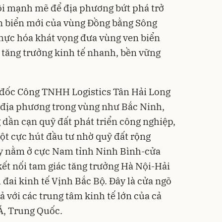
ội mạnh mẽ để địa phương bứt phá trở
en biển mới của vùng Đồng bằng Sông
hực hóa khát vọng đưa vùng ven biển
tăng trưởng kinh tế nhanh, bền vững
đốc Công TNHH Logistics Tân Hải Long
c địa phương trong vùng như Bắc Ninh,
dần cạn quỹ đất phát triển công nghiệp,
t cực hút đầu tư nhờ quỹ đất rộng
ày nằm ở cực Nam tỉnh Ninh Bình-cửa
kết nối tam giác tăng trưởng Hà Nội-Hải
ai kinh tế Vịnh Bắc Bộ. Đây là cửa ngõ
ả với các trung tâm kinh tế lớn của cả
Á, Trung Quốc.