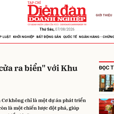
GIỚI THIỆU
bình luận
Thứ Sáu,
07/08/2026
P LUẬT
KHỞI NGHIỆP
BẤT ĐỘNG SẢN
QUỐC TẾ
NGÂN HÀNG - CHỨN
ửa ra biển" với Khu
ĐỌC T
Hủy
G
 Cơ không chỉ là một dự án phát triển
òn là một chiến lược đột phá, giúp