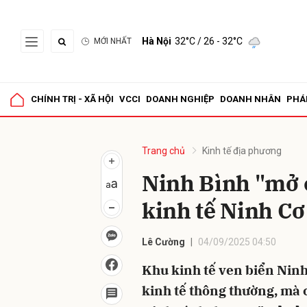
Hà Nội
32°C
/ 26 - 32°C
MỚI NHẤT
Gửi 
CHÍNH TRỊ - XÃ HỘI
VCCI
DOANH NGHIỆP
DOANH NHÂN
PHÁ
Trang chủ
Kinh tế địa phương
Ninh Bình "mở c
kinh tế Ninh Cơ
Lê Cường
04/09/2025 04:50
Khu kinh tế ven biển Ninh
kinh tế thông thường, mà c