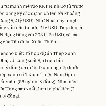
đầu tư mạnh mẽ vào KKT Ninh Cơ từ trước
ốn đăng ký các dự án đã lên tới khoảng
ương 9,2 tỷ USD). Như Nhà máy nhiệt
ng vốn đầu tư hơn 2 tỷ USD. Tiếp đến là
CN Rạng Đông với 203 triệu USD, và các
ng của Tập đoàn Xuân Thiện…
iệncho biết: Tổ hợp dự án Thép Xanh
a, với công suất 9,5 triệu tấn
ìn tỷ đồng đã được Doanh nghiệp khởi
hép xanh số 1 Xuân Thiện Nam Định
u tấn/năm (88 nghìn tỷ đồng). Nhà máy
 Hưng sản xuất thép từ phế liệu (2
 tỷ đồng).