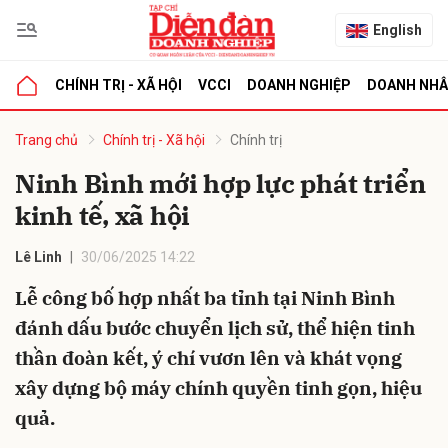
English
CHÍNH TRỊ - XÃ HỘI
VCCI
DOANH NGHIỆP
DOANH NH
bình luận
Trang chủ
Chính trị - Xã hội
Chính trị
Ninh Bình mới hợp lực phát triển
kinh tế, xã hội
Lê Linh
30/06/2025 14:22
Lễ công bố hợp nhất ba tỉnh tại Ninh Bình
đánh dấu bước chuyển lịch sử, thể hiện tinh
Hủy
G
thần đoàn kết, ý chí vươn lên và khát vọng
xây dựng bộ máy chính quyền tinh gọn, hiệu
quả.