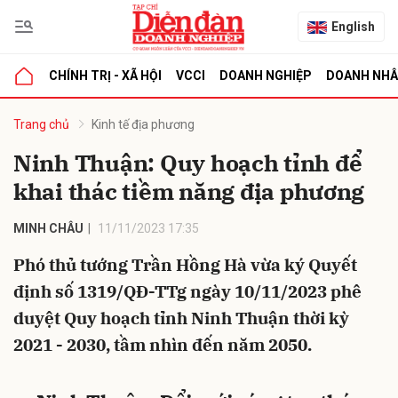
English
CHÍNH TRỊ - XÃ HỘI
VCCI
DOANH NGHIỆP
DOANH NH
bình luận
Trang chủ
Kinh tế địa phương
Ninh Thuận: Quy hoạch tỉnh để
khai thác tiềm năng địa phương
MINH CHÂU
11/11/2023 17:35
Phó thủ tướng Trần Hồng Hà vừa ký Quyết
định số 1319/QĐ-TTg ngày 10/11/2023 phê
Hủy
G
duyệt Quy hoạch tỉnh Ninh Thuận thời kỳ
2021 - 2030, tầm nhìn đến năm 2050.