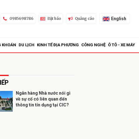
English
0985698786
Đặt báo
Quảng cáo
G KHOÁN
DU LỊCH
KINH TẾ ĐỊA PHƯƠNG
CÔNG NGHỆ
Ô TÔ - XE MÁY
IẾP
Ngân hàng Nhà nước nói gì
về sự cố có liên quan đến
ửi
thông tin tín dụng tại CIC?