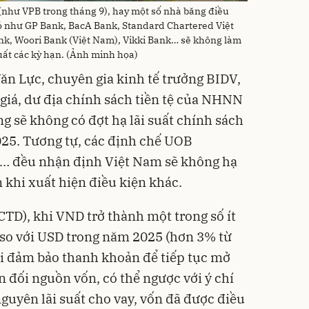
 (như VPB trong tháng 9), hay một số nhà băng điều
đó như GP Bank, BacA Bank, Standard Chartered Việt
, Woori Bank (Việt Nam), Vikki Bank… sẽ không làm
suất các kỳ hạn. (Ảnh minh họa)
Văn Lực, chuyên gia kinh tế trưởng BIDV,
ỷ giá, dư địa chính sách tiền tệ của NHNN
ng sẽ không có đợt hạ lãi suất chính sách
025. Tương tự, các định chế UOB
… đều nhận định Việt Nam sẽ không hạ
n khi xuất hiện điều kiện khác.
CTD), khi VND trở thành một trong số ít
 so với USD trong năm 2025 (hơn 3% từ
ải đảm bảo thanh khoản để tiếp tục mở
n đối nguồn vốn, có thể ngược với ý chí
guyên lãi suất cho vay, vốn đã được điều