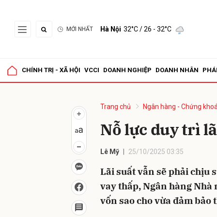
Hà Nội
32°C
/ 26 - 32°C
MỚI NHẤT
Gửi 
CHÍNH TRỊ - XÃ HỘI
VCCI
DOANH NGHIỆP
DOANH NHÂN
PHÁ
Trang chủ
Ngân hàng - Chứng kho
Nỗ lực duy trì l
Lê Mỹ
25/10/2025 03:35
Lãi suất vẫn sẽ phải chịu s
vay thấp, Ngân hàng Nhà 
vốn sao cho vừa đảm bảo t