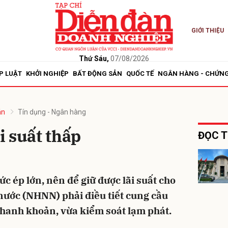
GIỚI THIỆU
bình luận
Thứ Sáu,
07/08/2026
P LUẬT
KHỞI NGHIỆP
BẤT ĐỘNG SẢN
QUỐC TẾ
NGÂN HÀNG - CHỨN
án
Tín dụng - Ngân hàng
ãi suất thấp
ĐỌC T
Hủy
G
ức ép lớn, nên để giữ được lãi suất cho
nước (NHNN) phải điều tiết cung cầu
hanh khoản, vừa kiểm soát lạm phát.