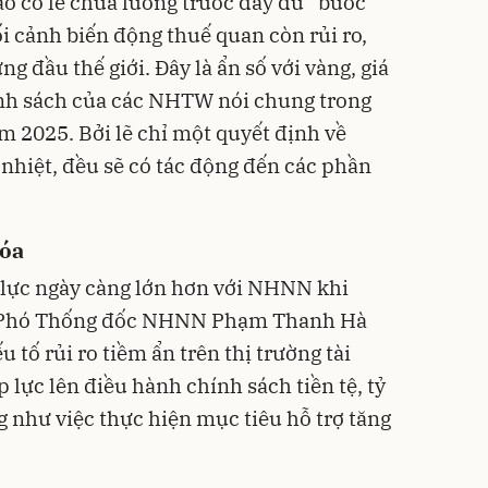
áo có lẽ chưa lường trước đầy đủ “bước
i cảnh biến động thuế quan còn rủi ro,
ng đầu thế giới. Đây là ẩn số với vàng, giá
ính sách của các NHTW nói chung trong
m 2025. Bởi lẽ chỉ một quyết định về
 nhiệt, đều sẽ có tác động đến các phần
hóa
 lực ngày càng lớn hơn với NHNN khi
. Phó Thống đốc NHNN Phạm Thanh Hà
 tố rủi ro tiềm ẩn trên thị trường tài
áp lực lên điều hành chính sách tiền tệ, tỷ
ng như việc thực hiện mục tiêu hỗ trợ tăng