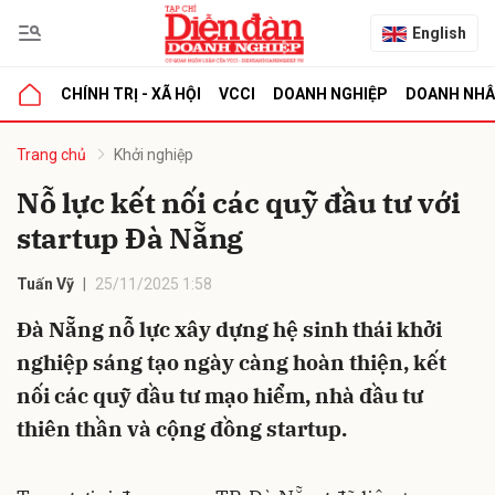
English
CHÍNH TRỊ - XÃ HỘI
VCCI
DOANH NGHIỆP
DOANH NH
bình luận
Trang chủ
Khởi nghiệp
Nỗ lực kết nối các quỹ đầu tư với
startup Đà Nẵng
Tuấn Vỹ
25/11/2025 1:58
Đà Nẵng nỗ lực xây dựng hệ sinh thái khởi
nghiệp sáng tạo ngày càng hoàn thiện, kết
Hủy
G
nối các quỹ đầu tư mạo hiểm, nhà đầu tư
thiên thần và cộng đồng startup.