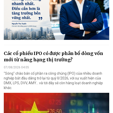
Các cổ phiếu IPO có được phân bổ dòng vốn
mới từ nâng hạng thị trường?
07/08/2026 04:05
"Sóng" chào bán cổ phần ra công chúng (IPO) của nhiều doanh
nghiệp bắt đầu dâng trở lại từ quý II/2026, với sự xuất hiện của
DMX, LPS, DVV, AMY... và tới đây sẽ còn hàng loạt doanh nghiệp
khác.