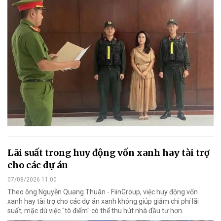
Lãi suất trong huy động vốn xanh hay tài trợ
cho các dự án
07/08/2026 11:00
Theo ông Nguyễn Quang Thuân - FiinGroup, việc huy động vốn
xanh hay tài trợ cho các dự án xanh không giúp giảm chi phí lãi
suất; mặc dù việc "tô điểm" có thể thu hút nhà đầu tư hơn.