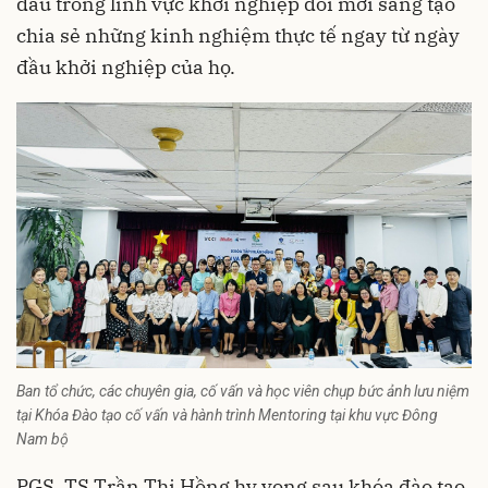
đầu trong lĩnh vực khởi nghiệp đổi mới sáng tạo
chia sẻ những kinh nghiệm thực tế ngay từ ngày
đầu khởi nghiệp của họ.
Ban tổ chức, các chuyên gia, cố vấn và học viên chụp bức ảnh lưu niệm
tại Khóa Đào tạo cố vấn và hành trình Mentoring tại khu vực Đông
Nam bộ
PGS. TS Trần Thị Hồng hy vọng sau khóa đào tạo