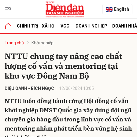
English
CHÍNH TRỊ - XÃ HỘI
VCCI
DOANH NGHIỆP
DOANH NH
bình luận
Trang chủ
Khởi nghiệp
NTTU chung tay nâng cao chất
lượng cố vấn và mentoring tại
khu vực Đông Nam Bộ
DIỆU OANH - BÍCH NGỌC
12/06/2024 10:05
NTTU luôn đồng hành cùng Hội đồng cố vấn
Hủy
G
khởi nghiệp ĐMST Quốc gia xây dựng đội ngũ
chuyên gia hàng đầu trong lĩnh vực cố vấn và
mentoring nhằm phát triển bền vững hệ sinh