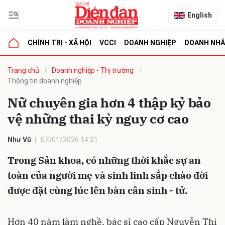
English
CHÍNH TRỊ - XÃ HỘI
VCCI
DOANH NGHIỆP
DOANH NH
bình luận
Trang chủ
Doanh nghiệp - Thị trường
Thông tin doanh nghiệp
Nữ chuyên gia hơn 4 thập kỷ bảo
vệ những thai kỳ nguy cơ cao
Như Vũ
07/01/2026 14:31
Trong Sản khoa, có những thời khắc sự an
Hủy
G
toàn của người mẹ và sinh linh sắp chào đời
được đặt cùng lúc lên bàn cân sinh - tử.
Hơn 40 năm làm nghề, bác sĩ cao cấp Nguyễn Thị