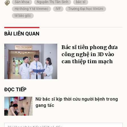
Sản khoa
Nguyễn Thị Tân Sinh
bác sĩ
Hệ thống Y tế Vinmec
IVF
Trường Đại học VinUni
tế bào gốc
BÀI LIÊN QUAN
Bác sĩ tiên phong đưa
công nghệ in 3D vào
can thiệp tim mạch
ĐỌC TIẾP
Nữ bác sĩ kịp thời cứu người bệnh trong
gang tấc