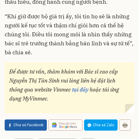
thấu hiểu, đồng hành cùng người bệnh.
“Khi giữ được bộ giá trị ấy, tôi tin họ sẽ là những
người kế tục tốt và thậm chí giỏi hơn cả thế hệ
chúng tôi. Điều tôi mong mỏi là nhìn thấy những
bác sĩ trẻ trưởng thành bằng bản lĩnh và sự tử tế”,
bà chia sẻ.
Để được tư vấn, thăm khám với
Bác sĩ cao cấp
Nguyễn Thị Tân Sinh
vui lòng liên hệ đặt lịch
thông qua website Vinmec
tại đây
hoặc tải ứng
dụng MyVinmec.
Theo dõi trên
Chia sẻ Facebook
Chia sẻ Zalo