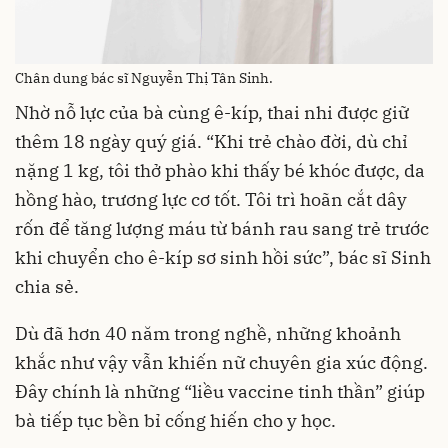
Chân dung bác sĩ Nguyễn Thị Tân Sinh.
Nhờ nỗ lực của bà cùng ê-kíp, thai nhi được giữ
thêm 18 ngày quý giá. “Khi trẻ chào đời, dù chỉ
nặng 1 kg, tôi thở phào khi thấy bé khóc được, da
hồng hào, trương lực cơ tốt. Tôi trì hoãn cắt dây
rốn để tăng lượng máu từ bánh rau sang trẻ trước
khi chuyển cho ê-kíp sơ sinh hồi sức”, bác sĩ Sinh
chia sẻ.
Dù đã hơn 40 năm trong nghề, những khoảnh
khắc như vậy vẫn khiến nữ chuyên gia xúc động.
Đây chính là những “liều vaccine tinh thần” giúp
bà tiếp tục bền bỉ cống hiến cho y học.